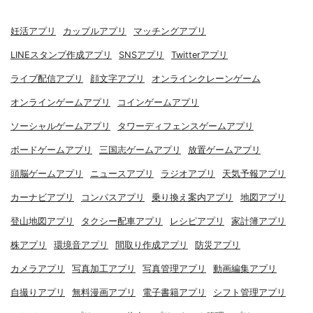
妊活アプリ
カップルアプリ
マッチングアプリ
LINEスタンプ作成アプリ
SNSアプリ
Twitterアプリ
ライブ配信アプリ
顔文字アプリ
オンラインクレーンゲーム
オンラインゲームアプリ
コインゲームアプリ
ソーシャルゲームアプリ
タワーディフェンスゲームアプリ
ボードゲームアプリ
三国志ゲームアプリ
放置ゲームアプリ
頭脳ゲームアプリ
ニュースアプリ
ラジオアプリ
天気予報アプリ
カーナビアプリ
コンパスアプリ
乗り換え案内アプリ
地図アプリ
登山地図アプリ
タクシー配車アプリ
レシピアプリ
家計簿アプリ
株アプリ
環境音アプリ
間取り作成アプリ
防災アプリ
カメラアプリ
写真加工アプリ
写真管理アプリ
動画編集アプリ
自撮りアプリ
無料漫画アプリ
電子書籍アプリ
シフト管理アプリ