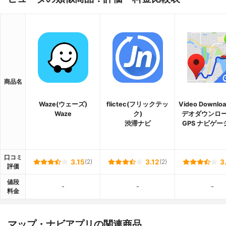
商品名
Waze(ウェーズ)
flictec(フリックテッ
Video Downlo
Waze
ク)
デオダウンロー
渋滞ナビ
GPS ナビゲー
口コミ
3.15
(2)
3.12
(2)
3
評価
値段
-
-
-
料金
マップ・ナビアプリの関連商品