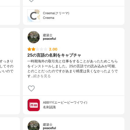
Creema(クリーマ)
Creema
建築士
peaceful
2.00
25の言語の名刺をキャプチャ
すっきり
一時期海外の取引先と仕事をすることがあったためこちら
してその
をインストールしました。25の言語での読み込みが可能、
いいので
とのことだったのですがあまり精度は良くなかったようで
す…
続きを見る
ABBYY(エービービーワイワイ)
名刺認識
建築士
peaceful