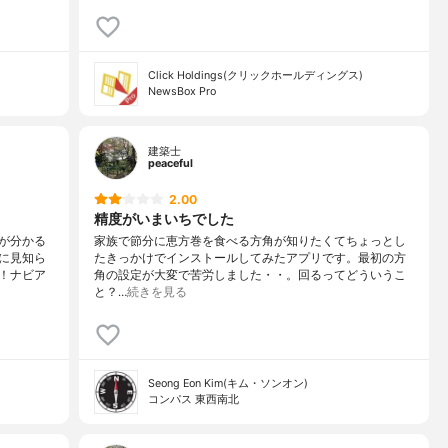
Click Holdings(クリックホールディングス)
NewsBox Pro
建築士
peaceful
2.00
精度がいまいちでした
が分かる
家族で節分に恵方巻を食べる方角が知りたくてちょっとし
に見知ら
たきっかけでインストールしてみたアプリです。最初の方
！ナビア
角の設定が大変で苦労しました・・。回るってどういうこ
と？…
続きを見る
Seong Eon Kim(キム・ソンオン)
コンパス 東西南北