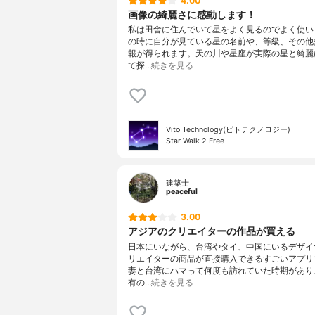
4.00
画像の綺麗さに感動します！
私は田舎に住んでいて星をよく見るのでよく使い
の時に自分が見ている星の名前や、等級、その他
報が得られます。天の川や星座が実際の星と綺麗
て探…
続きを見る
Vito Technology(ビトテクノロジー)
Star Walk 2 Free
建築士
peaceful
3.00
アジアのクリエイターの作品が買える
日本にいながら、台湾やタイ、中国にいるデザイ
リエイターの商品が直接購入できるすごいアプリ
妻と台湾にハマって何度も訪れていた時期があり
有の…
続きを見る