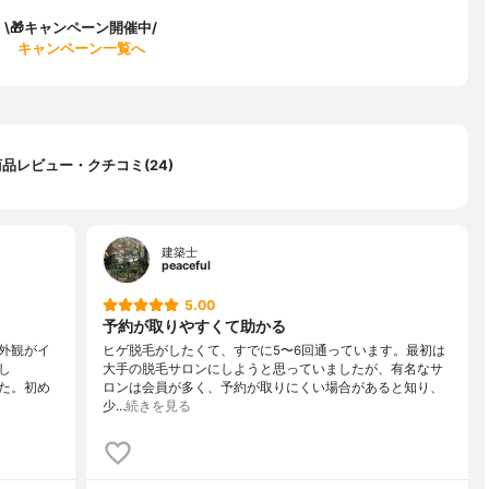
\🎁キャンペーン開催中/
キャンペーン一覧へ
商品レビュー・クチコミ(24)
建築士
peaceful
5.00
予約が取りやすくて助かる
外観がイ
ヒゲ脱毛がしたくて、すでに5〜6回通っています。最初は
し
大手の脱毛サロンにしようと思っていましたが、有名なサ
た。初め
ロンは会員が多く、予約が取りにくい場合があると知り、
少…
続きを見る