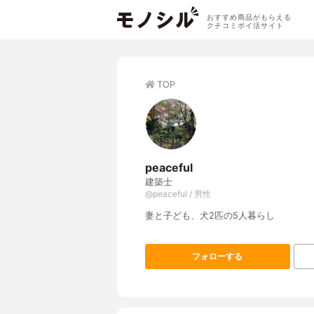
おすすめ商品がもらえる
クチコミポイ活サイト
TOP
peaceful
建築士
@peaceful / 男性
妻と子ども、犬2匹の5人暮らし
フォローする