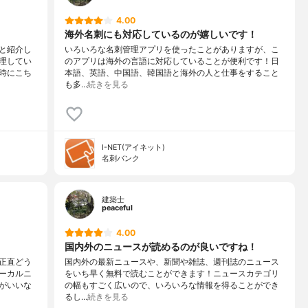
4.00
海外名刺にも対応しているのが嬉しいです！
と紹介し
いろいろな名刺管理アプリを使ったことがありますが、こ
理してい
のアプリは海外の言語に対応していることが便利です！日
時にこち
本語、英語、中国語、韓国語と海外の人と仕事をすること
も多…
続きを見る
I-NET(アイネット)
名刺バンク
建築士
peaceful
4.00
国内外のニュースが読めるのが良いですね！
正直どう
国内外の最新ニュースや、新聞や雑誌、週刊誌のニュース
ーカルニ
をいち早く無料で読むことができます！ニュースカテゴリ
がいいな
の幅もすごく広いので、いろいろな情報を得ることができ
るし…
続きを見る