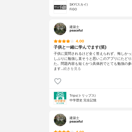
SKY(スカイ)
FiGO
建築士
peaceful
4.00
子供と一緒に学んでます(笑)
子供に質問されるけど全く答えられず、悔しかっ
しぶりに勉強し直そうと思いこのアプリにたどり
た。問題内容も短くかつ具体的でとても勉強の参
ます…
続きを見る
Trips(トリップス)
中学歴史 完全記憶
建築士
peaceful