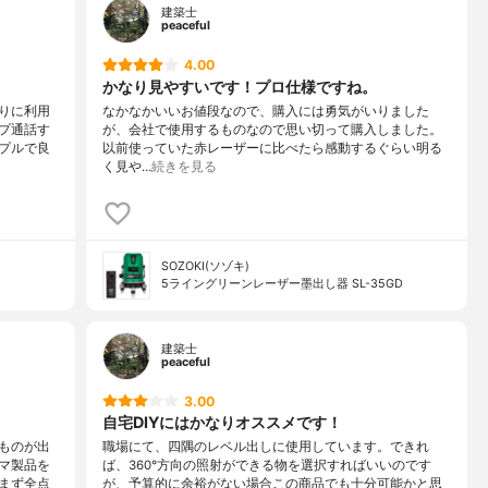
建築士
peaceful
4.00
かなり見やすいです！プロ仕様ですね。
りに利用
なかなかいいお値段なので、購入には勇気がいりました
プ通話す
が、会社で使用するものなので思い切って購入しました。
プルで良
以前使っていた赤レーザーに比べたら感動するぐらい明る
く見や…
続きを見る
SOZOKI(ソゾキ)
5ライングリーンレーザー墨出し器 SL-35GD
建築士
peaceful
3.00
自宅DIYにはかなりオススメです！
ものが出
職場にて、四隅のレベル出しに使用しています。できれ
マ製品を
ば、360°方向の照射ができる物を選択すればいいのです
まず全点
が、予算的に余裕がない場合この商品でも十分可能かと思