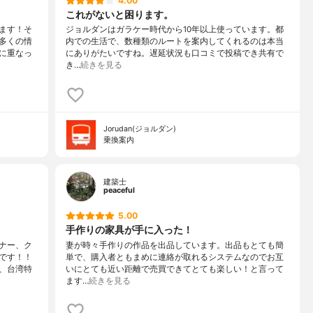
4.00
これがないと困ります。
ます！そ
ジョルダンはガラケー時代から10年以上使っています。都
多くの情
内での生活で、数種類のルートを案内してくれるのは本当
に重なっ
にありがたいですね。遅延状況も口コミで投稿でき共有で
き…
続きを見る
Jorudan(ジョルダン)
乗換案内
建築士
peaceful
5.00
手作りの家具が手に入った！
ナー、ク
妻が時々手作りの作品を出品しています。出品もとても簡
です！！
単で、購入者ともまめに連絡が取れるシステムなのでお互
、台湾特
いにとても近い距離で売買できてとても楽しい！と言って
ます…
続きを見る