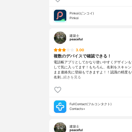
Pinkoi(ピンコイ)
Pinkoi
建築士
peaceful
3.00
複数のデバイスで確認できる！
電話帳アプリとしてかなり使いやすくデザインも
して気に入ってます！もちろん、名刺をスキャン
まま連絡先に登録もできますよ！！認識の精度も
名刺…
続きを見る
FullContact(フルコンタクト)
Contacts+
建築士
peaceful