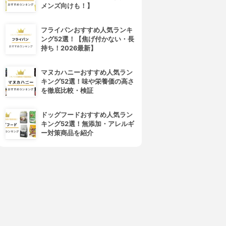
メンズ向けも！】
フライパンおすすめ人気ランキ
mybridge(マイブリッジ)
coools.life(クールスライフ)
ング52選！【焦げ付かない・長
myBridge
簡単名刺管理
持ち！2026最新】
3.15
3.15
(22)
(21)
¥0
¥0
マヌカハニーおすすめ人気ラン
キング52選！味や栄養価の高さ
を徹底比較・検証
ドッグフードおすすめ人気ラン
キング52選！無添加・アレルギ
ー対策商品を紹介