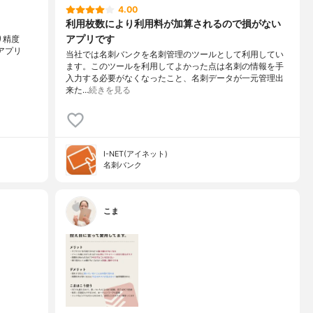
4.00
利用枚数により利用料が加算されるので損がない
アプリです
より精度
アプリ
当社では名刺バンクを名刺管理のツールとして利用してい
ます。このツールを利用してよかった点は名刺の情報を手
入力する必要がなくなったこと、名刺データが一元管理出
来た…
続きを見る
I-NET(アイネット)
名刺バンク
こま