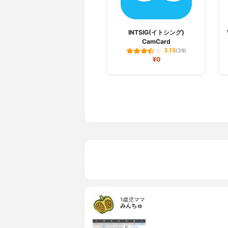
INTSIG(イトシング)
CamCard
3.15
(39)
¥0
1歳児ママ
みんちゅ