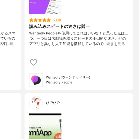
5.00
読み込みスピードの速さは随一
広がるスマ
Wantedly Peopleを使用してこれはいいな！と思った点は二
しているの
つ、一つ目は名刺読み取りスピードの圧倒的な速さ、他の
名刺…
続
アプリと異なり人工知能を搭載しているので…
続きを見る
Wantedly(ウォンテッドリー)
Wantedly People
ひでひで