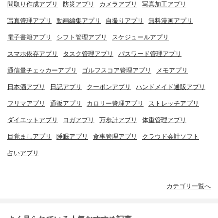
間取り作成アプリ
防災アプリ
カメラアプリ
写真加工アプリ
写真管理アプリ
動画編集アプリ
自撮りアプリ
無料漫画アプリ
電子書籍アプリ
シフト管理アプリ
スケジュールアプリ
スマホ依存アプリ
タスク管理アプリ
パスワード管理アプリ
通信量チェッカーアプリ
ゴルフスコア管理アプリ
メモアプリ
日本酒アプリ
日記アプリ
クーポンアプリ
ハンドメイド通販アプリ
フリマアプリ
通販アプリ
カロリー管理アプリ
ストレッチアプリ
ダイエットアプリ
ヨガアプリ
万歩計アプリ
体重管理アプリ
目覚ましアプリ
睡眠アプリ
食事管理アプリ
クラウド会計ソフト
占いアプリ
カテゴリ一覧へ