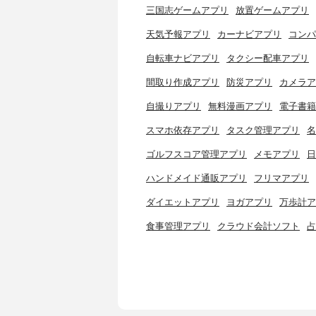
三国志ゲームアプリ
放置ゲームアプリ
天気予報アプリ
カーナビアプリ
コンパ
自転車ナビアプリ
タクシー配車アプリ
間取り作成アプリ
防災アプリ
カメラア
自撮りアプリ
無料漫画アプリ
電子書籍
スマホ依存アプリ
タスク管理アプリ
名
ゴルフスコア管理アプリ
メモアプリ
日
ハンドメイド通販アプリ
フリマアプリ
ダイエットアプリ
ヨガアプリ
万歩計ア
食事管理アプリ
クラウド会計ソフト
占