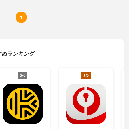
1
すめランキング
2位
3位