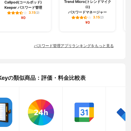
Trend Micro(トレンドマイク
Callpod(コールポッド)
ロ)
Keeper パスワード管理
パスワードマネージャー
3.15
(2)
3.15
¥0
(2)
¥0
パスワード管理アプリランキングをもっと見る
ue Keyの類似商品：評価・料金比較表