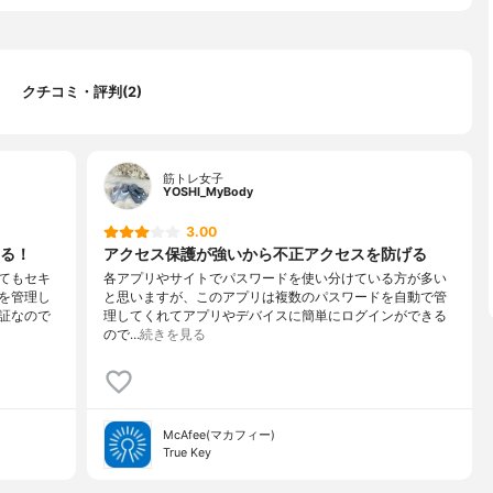
クチコミ・評判(2)
筋トレ女子
YOSHI_MyBody
3.00
る！
アクセス保護が強いから不正アクセスを防げる
てもセキ
各アプリやサイトでパスワードを使い分けている方が多い
を管理し
と思いますが、このアプリは複数のパスワードを自動で管
証なので
理してくれてアプリやデバイスに簡単にログインができる
ので…
続きを見る
McAfee(マカフィー)
True Key