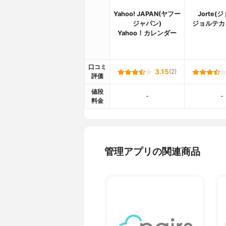
Yahoo! JAPAN(ヤフー
Jorte(
ジャパン)
ジョルテカ
Yahoo！カレンダー
口コミ
3.15
(2)
評価
値段
-
-
料金
管理アプリの関連商品