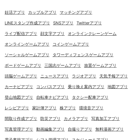
妊活アプリ
カップルアプリ
マッチングアプリ
LINEスタンプ作成アプリ
SNSアプリ
Twitterアプリ
ライブ配信アプリ
顔文字アプリ
オンラインクレーンゲーム
オンラインゲームアプリ
コインゲームアプリ
ソーシャルゲームアプリ
タワーディフェンスゲームアプリ
ボードゲームアプリ
三国志ゲームアプリ
放置ゲームアプリ
頭脳ゲームアプリ
ニュースアプリ
ラジオアプリ
天気予報アプリ
カーナビアプリ
コンパスアプリ
乗り換え案内アプリ
地図アプリ
登山地図アプリ
自転車ナビアプリ
タクシー配車アプリ
レシピアプリ
家計簿アプリ
株アプリ
環境音アプリ
間取り作成アプリ
防災アプリ
カメラアプリ
写真加工アプリ
写真管理アプリ
動画編集アプリ
自撮りアプリ
無料漫画アプリ
電子書籍アプリ
シフト管理アプリ
スケジュールアプリ