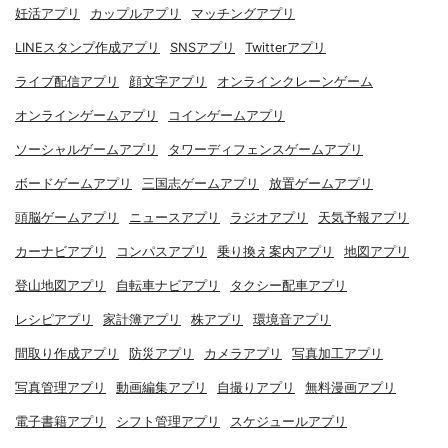
妊活アプリ
カップルアプリ
マッチングアプリ
LINEスタンプ作成アプリ
SNSアプリ
Twitterアプリ
ライブ配信アプリ
顔文字アプリ
オンラインクレーンゲーム
オンラインゲームアプリ
コインゲームアプリ
ソーシャルゲームアプリ
タワーディフェンスゲームアプリ
ボードゲームアプリ
三国志ゲームアプリ
放置ゲームアプリ
頭脳ゲームアプリ
ニュースアプリ
ラジオアプリ
天気予報アプリ
カーナビアプリ
コンパスアプリ
乗り換え案内アプリ
地図アプリ
登山地図アプリ
自転車ナビアプリ
タクシー配車アプリ
レシピアプリ
家計簿アプリ
株アプリ
環境音アプリ
間取り作成アプリ
防災アプリ
カメラアプリ
写真加工アプリ
写真管理アプリ
動画編集アプリ
自撮りアプリ
無料漫画アプリ
電子書籍アプリ
シフト管理アプリ
スケジュールアプリ