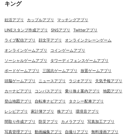
キング
妊活アプリ
カップルアプリ
マッチングアプリ
LINEスタンプ作成アプリ
SNSアプリ
Twitterアプリ
ライブ配信アプリ
顔文字アプリ
オンラインクレーンゲーム
オンラインゲームアプリ
コインゲームアプリ
ソーシャルゲームアプリ
タワーディフェンスゲームアプリ
ボードゲームアプリ
三国志ゲームアプリ
放置ゲームアプリ
頭脳ゲームアプリ
ニュースアプリ
ラジオアプリ
天気予報アプリ
カーナビアプリ
コンパスアプリ
乗り換え案内アプリ
地図アプリ
登山地図アプリ
自転車ナビアプリ
タクシー配車アプリ
レシピアプリ
家計簿アプリ
株アプリ
環境音アプリ
間取り作成アプリ
防災アプリ
カメラアプリ
写真加工アプリ
写真管理アプリ
動画編集アプリ
自撮りアプリ
無料漫画アプリ