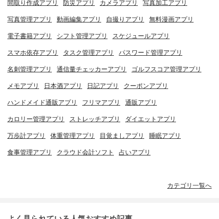
間取り作成アプリ
防災アプリ
カメラアプリ
写真加工アプリ
写真管理アプリ
動画編集アプリ
自撮りアプリ
無料漫画アプリ
電子書籍アプリ
シフト管理アプリ
スケジュールアプリ
スマホ依存アプリ
タスク管理アプリ
パスワード管理アプリ
名刺管理アプリ
通信量チェッカーアプリ
ゴルフスコア管理アプリ
メモアプリ
日本酒アプリ
日記アプリ
クーポンアプリ
ハンドメイド通販アプリ
フリマアプリ
通販アプリ
カロリー管理アプリ
ストレッチアプリ
ダイエットアプリ
万歩計アプリ
体重管理アプリ
目覚ましアプリ
睡眠アプリ
食事管理アプリ
クラウド会計ソフト
占いアプリ
カテゴリ一覧へ
よく見られている人気おすすめ記事