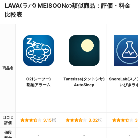
LAVA(ラバ) MEISOONの類似商品：評価・料金
比較表
商品名
C2(シーツー)
Tantsissa(タントシサ)
SnoreLab(ス
熟睡アラーム
AutoSleep
いびきラ
口コミ
3.15
(2)
3.02
(2)
3
評価
値段
-
-
-
料金