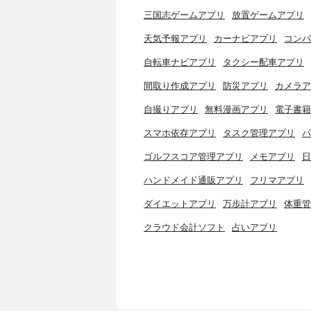
三国志ゲームアプリ
放置ゲームアプリ
天気予報アプリ
カーナビアプリ
コンパ
自転車ナビアプリ
タクシー配車アプリ
間取り作成アプリ
防災アプリ
カメラア
自撮りアプリ
無料漫画アプリ
電子書籍
スマホ依存アプリ
タスク管理アプリ
パ
ゴルフスコア管理アプリ
メモアプリ
日
ハンドメイド通販アプリ
フリマアプリ
ダイエットアプリ
万歩計アプリ
体重管
クラウド会計ソフト
占いアプリ