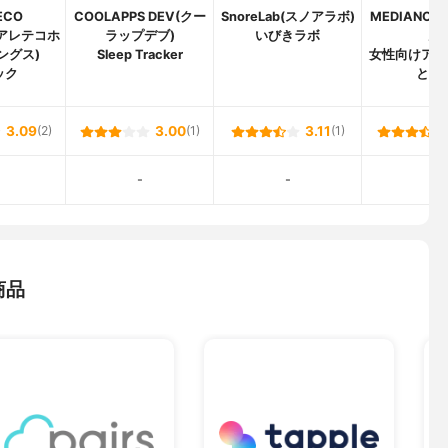
ECO
COOLAPPS DEV(クー
SnoreLab(スノアラボ)
MEDIANO
S(アレテコホ
ラップデブ)
いびきラボ
ノ)
ングス)
Sleep Tracker
女性向けアラ
ック
とけ
3.09
(2)
3.00
(1)
3.11
(1)
-
-
-
商品