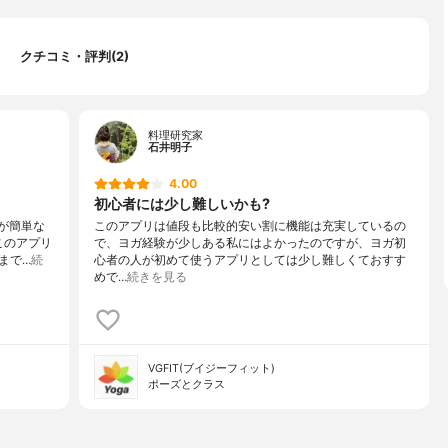
クチコミ・評判(2)
料理研究家
石井明子
4.00
初心者には少し難しいかも?
たが簡単な
このアプリは値段も比較的安い割に機能は充実しているの
このアプリ
で、ヨガ経験が少しある私にはよかったのですが、ヨガ初
まで…
続
心者の人が初めて使うアプリとしては少し難しくておすす
めで…
続きを見る
VGFIT(ブイジーフィット)
ポーズとクラス