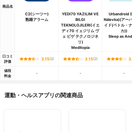
商品名
C2(シーツー)
YEDI70 YAZILIM VE
Urbandroid (
熟睡アラーム
BILGI
Nálevka)(ア
TEKNOLOJILERI(イエ
イド(ペトル・
ディ70 イェジリム ヴ
カ))
ェ ビゲ テクノロジネ
Sleep as And
リ)
Meditopia
口コミ
3.15
(2)
3.15
(2)
3
評価
値段
-
-
-
料金
運動・ヘルスアプリの関連商品