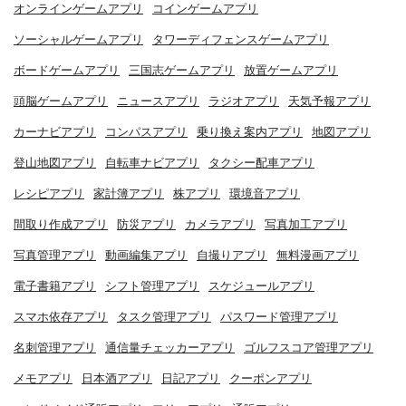
オンラインゲームアプリ
コインゲームアプリ
ソーシャルゲームアプリ
タワーディフェンスゲームアプリ
ボードゲームアプリ
三国志ゲームアプリ
放置ゲームアプリ
頭脳ゲームアプリ
ニュースアプリ
ラジオアプリ
天気予報アプリ
カーナビアプリ
コンパスアプリ
乗り換え案内アプリ
地図アプリ
登山地図アプリ
自転車ナビアプリ
タクシー配車アプリ
レシピアプリ
家計簿アプリ
株アプリ
環境音アプリ
間取り作成アプリ
防災アプリ
カメラアプリ
写真加工アプリ
写真管理アプリ
動画編集アプリ
自撮りアプリ
無料漫画アプリ
電子書籍アプリ
シフト管理アプリ
スケジュールアプリ
スマホ依存アプリ
タスク管理アプリ
パスワード管理アプリ
名刺管理アプリ
通信量チェッカーアプリ
ゴルフスコア管理アプリ
メモアプリ
日本酒アプリ
日記アプリ
クーポンアプリ