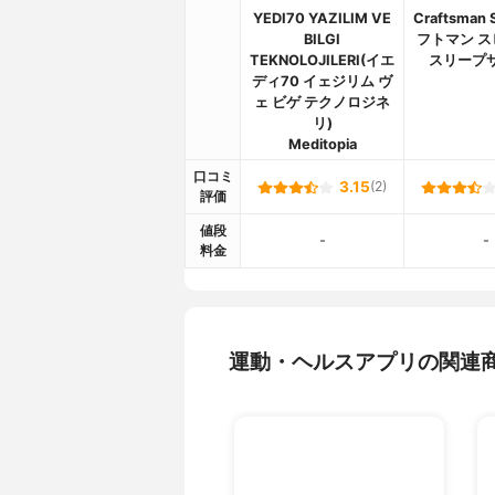
YEDI70 YAZILIM VE
Craftsman 
BILGI
フトマン ス
TEKNOLOJILERI(イエ
スリープ
ディ70 イェジリム ヴ
ェ ビゲ テクノロジネ
リ)
Meditopia
口コミ
3.15
(2)
評価
値段
-
-
料金
運動・ヘルスアプリの関連