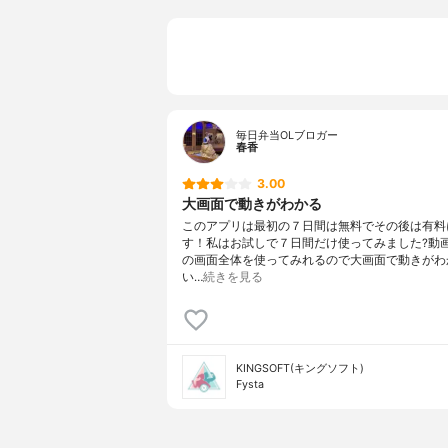
毎日弁当OLブロガー
春香
3.00
大画面で動きがわかる
このアプリは最初の７日間は無料でその後は有料
す！私はお試しで７日間だけ使ってみました?動
の画面全体を使ってみれるので大画面で動きがわ
い…
続きを見る
KINGSOFT(キングソフト)
Fysta