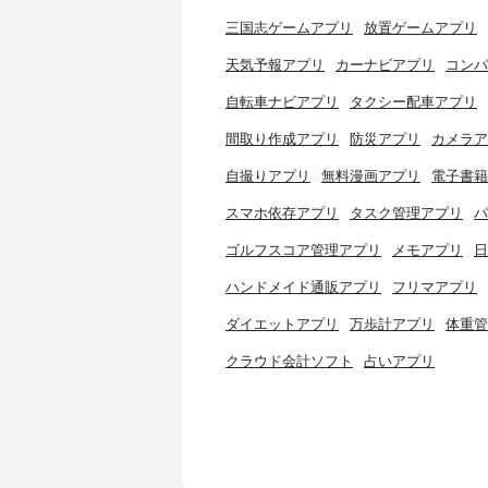
三国志ゲームアプリ
放置ゲームアプリ
天気予報アプリ
カーナビアプリ
コンパ
自転車ナビアプリ
タクシー配車アプリ
間取り作成アプリ
防災アプリ
カメラア
自撮りアプリ
無料漫画アプリ
電子書籍
スマホ依存アプリ
タスク管理アプリ
パ
ゴルフスコア管理アプリ
メモアプリ
日
ハンドメイド通販アプリ
フリマアプリ
ダイエットアプリ
万歩計アプリ
体重管
クラウド会計ソフト
占いアプリ