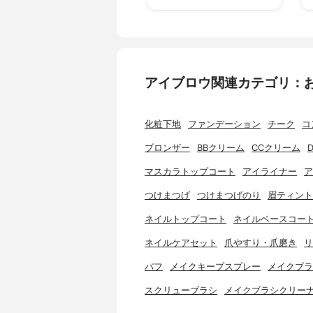
アイブロウ関連カテゴリ：
化粧下地
ファンデーション
チーク
コ
ブロンザー
BBクリーム
CCクリーム
マスカラトップコート
アイライナー
ア
つけまつげ
つけまつげのり
眉ティント
ネイルトップコート
ネイルベースコー
ネイルケアセット
爪やすり・爪磨き
リ
パフ
メイクキープスプレー
メイクブラ
スクリューブラシ
メイクブラシクリー