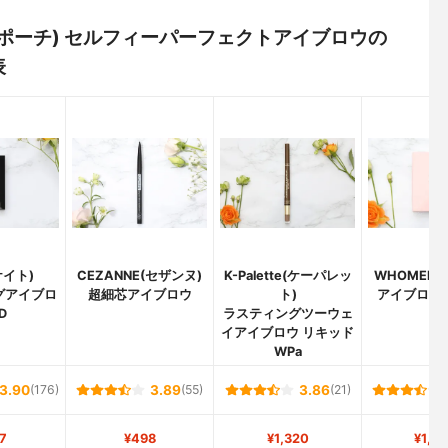
ィッチズポーチ) セルフィーパーフェクトアイブロウの
表
ケイト)
CEZANNE(セザンヌ)
K-Palette(ケーパレッ
WHOMEE(
グアイブロ
超細芯アイブロウ
ト)
アイブロウ
D
ラスティングツーウェ
イアイブロウ リキッド
WPa
3.90
(176)
3.89
(55)
3.86
(21)
7
¥498
¥1,320
¥1,5