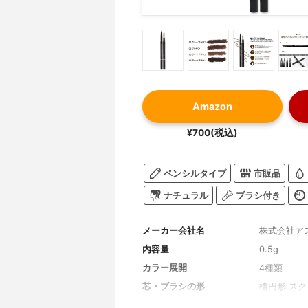
Amazon
¥700(税込)
ペンシルタイプ
市販品
ナチュラル
ブラシ付き
メーカー会社名
株式会社ア
内容量
0.5g
カラー展開
4種類
芯・ブラシの形
楕円形 ス