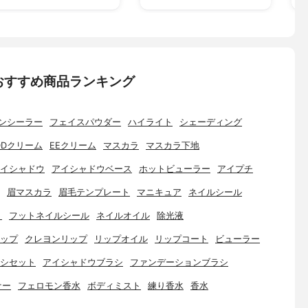
おすすめ商品ランキング
ンシーラー
フェイスパウダー
ハイライト
シェーディング
DDクリーム
EEクリーム
マスカラ
マスカラ下地
イシャドウ
アイシャドウベース
ホットビューラー
アイプチ
眉マスカラ
眉毛テンプレート
マニキュア
ネイルシール
ト
フットネイルシール
ネイルオイル
除光液
ップ
クレヨンリップ
リップオイル
リップコート
ビューラー
シセット
アイシャドウブラシ
ファンデーションブラシ
ナー
フェロモン香水
ボディミスト
練り香水
香水