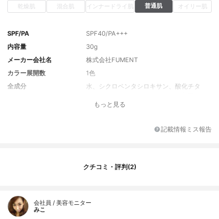
普通肌
乾燥肌
混合肌
インナードライ肌
オイリー肌
SPF/PA
SPF40/PA+++
内容量
30g
メーカー会社名
株式会社FUMENT
カラー展開数
1色
全成分
水、シクロペンタシロキサン、酸化チタ
ン、エチルヘキサン酸セチル、酸化亜鉛、B
もっと見る
G、シリカ、PEG-10ジメチコン、合成金雲
母、ジフェニルシロキシフェニルトリメチ
コン、セチルPEG／PPG-10／1ジメチコ
記載情報ミス報告
ン、セスキイソステアリン酸ソルビタン、
トリメチルシロキシケイ酸、硫酸Mg、セス
キオレイン酸ソルビタン、酸化鉄、ジステ
アルジモニウムヘクトライト、水酸化AI、
クチコミ・評判(2)
ステアリン酸、炭酸プロピレン、エチルヘ
キシルグリセリン、カプリル酸グリセリ
ル、ハイドロゲンジメチコン、ジミリスチ
ン酸AI、マイカ、ヒアルロン酸Na、アセチ
会社員 / 美容モニター
ルヒアルロン酸Na、エンテロコッカスフェ
みこ
カリス、トコフェロール、ベヘニルアルコ