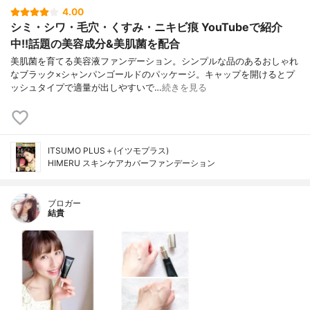
ール、ペンタステアリン酸ポリグリセリル
4.00
－10、ステアロイルラクチレートNa、ナイ
シミ・シワ・毛穴・くすみ・ニキビ痕 YouTubeで紹介
アシンアミド、変性アルコール、セラミドN
中!!話題の美容成分&美肌菌を配合
P、PCA亜鉛、加水分解コラーゲン、セラミ
美肌菌を育てる美容液ファンデーション。シンプルな品のあるおしゃれ
ドNG、セラミドAP、フィトスフィンゴシ
なブラック×シャンパンゴールドのパッケージ。キャップを開けるとプ
ン、フェノキシエタノール、炭酸水素Na、
ッシュタイプで適量が出しやすいで…
続きを見る
クロレラ／シロバナルーピンタンパク発酵
物、オランダガラシ花／葉エキス、水溶性
コラーゲン、加水分解ヒアルロン酸、加水
分解エラスチン、プラセンタエキス、カル
ボキシメチルフェニルアミノカルボキシプ
ITSUMO PLUS＋(イツモプラス)
ロピルホスホン酸メチル、白金、金、安息
HIMERU スキンケアカバーファンデーション
香酸Na、ソルビン酸Ｋ、安息香酸デナトニ
ウム
ブロガー
結貴