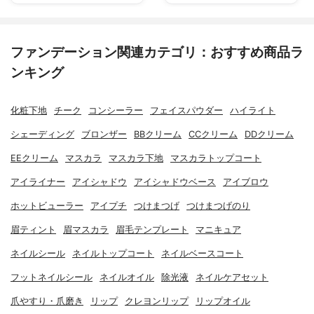
ファンデーション関連カテゴリ：おすすめ商品ラ
ンキング
化粧下地
チーク
コンシーラー
フェイスパウダー
ハイライト
シェーディング
ブロンザー
BBクリーム
CCクリーム
DDクリーム
EEクリーム
マスカラ
マスカラ下地
マスカラトップコート
アイライナー
アイシャドウ
アイシャドウベース
アイブロウ
ホットビューラー
アイプチ
つけまつげ
つけまつげのり
眉ティント
眉マスカラ
眉毛テンプレート
マニキュア
ネイルシール
ネイルトップコート
ネイルベースコート
フットネイルシール
ネイルオイル
除光液
ネイルケアセット
爪やすり・爪磨き
リップ
クレヨンリップ
リップオイル