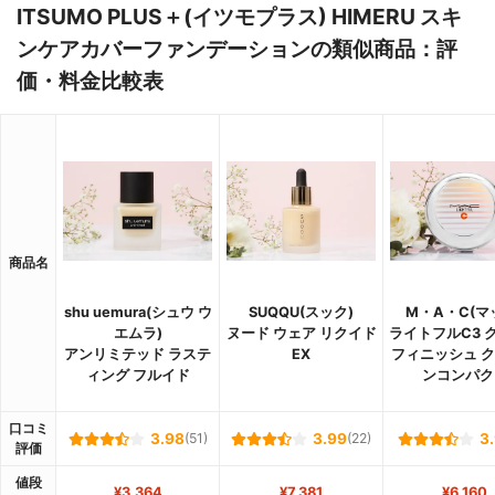
ITSUMO PLUS＋(イツモプラス) HIMERU スキ
ンケアカバーファンデーションの類似商品：評
価・料金比較表
商品名
shu uemura(シュウ ウ
SUQQU(スック)
M・A・C(マ
エムラ)
ヌード ウェア リクイド
ライトフルC3 
アンリミテッド ラステ
EX
フィニッシュ 
ィング フルイド
ンコンパク
口コミ
3.98
(51)
3.99
(22)
3
評価
値段
¥3,364
¥7,381
¥6,160