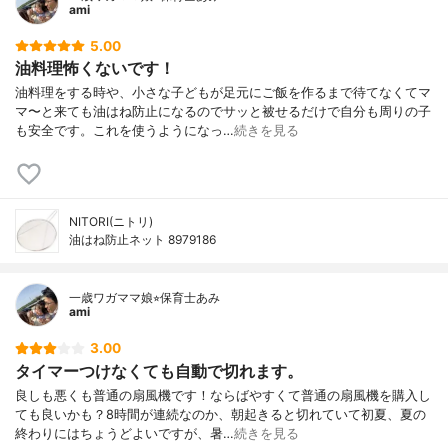
ami
5.00
油料理怖くないです！
油料理をする時や、小さな子どもが足元にご飯を作るまで待てなくてマ
マ〜と来ても油はね防止になるのでサッと被せるだけで自分も周りの子
も安全です。これを使うようになっ…
続きを見る
NITORI(ニトリ)
油はね防止ネット 8979186
一歳ワガママ娘⭐︎保育士あみ
ami
3.00
タイマーつけなくても自動で切れます。
良しも悪くも普通の扇風機です！ならばやすくて普通の扇風機を購入し
ても良いかも？8時間が連続なのか、朝起きると切れていて初夏、夏の
終わりにはちょうどよいですが、暑…
続きを見る