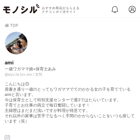
おすすめ商品がもらえる
クチコミポイ活サイト
TOP
ami
一歳ワガママ娘⭐︎保育士あみ
@ayu.ta.luv.xxx / 女性
こんにちは😊
肩書き通り一歳のとってもワガママでてのかかる女の子を育てている
amiと言います。
今は保育士として特別支援センターで週3ではたらいています。
子育てとお仕事の両立で毎日奮闘しています！
主婦歴はまだまだ浅いですが料理が得意です。
それ以外の家事は苦手でなるべく手間のかからないことをいつも探して
います（笑）