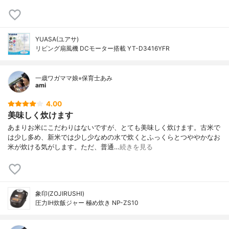
YUASA(ユアサ)
リビング扇風機 DCモーター搭載 YT-D3416YFR
一歳ワガママ娘⭐︎保育士あみ
ami
4.00
美味しく炊けます
あまりお米にこだわりはないですが、とても美味しく炊けます。古米で
は少し多め、新米では少し少なめの水で炊くとふっくらとつややかなお
米が炊ける気がします。ただ、普通…
続きを見る
象印(ZOJIRUSHI)
圧力IH炊飯ジャー 極め炊き NP-ZS10