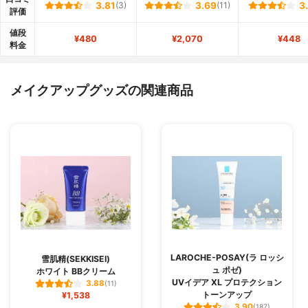
3.81
(3)
3.69
(11)
3
評価
値段
¥480
¥2,070
¥448
料金
メイクアップグッズの関連商品
LAROCHE-POSAY(ラ ロッシ
雪肌精(SEKKISEI)
ュ ポゼ)
ホワイト BBクリーム
UVイデア XL プロテクション
3.88
(11)
トーンアップ
¥1,538
3.90
(187)