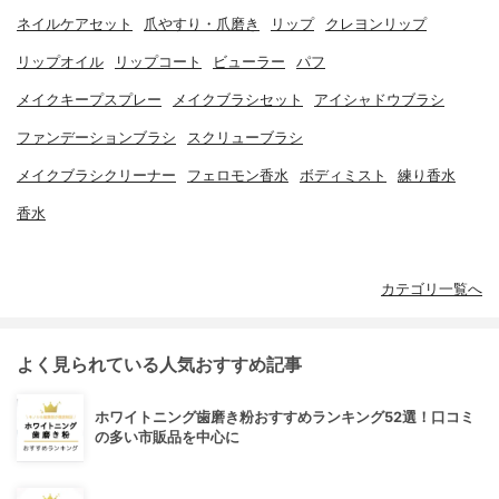
ネイルケアセット
爪やすり・爪磨き
リップ
クレヨンリップ
リップオイル
リップコート
ビューラー
パフ
メイクキープスプレー
メイクブラシセット
アイシャドウブラシ
ファンデーションブラシ
スクリューブラシ
メイクブラシクリーナー
フェロモン香水
ボディミスト
練り香水
香水
カテゴリ一覧へ
よく見られている人気おすすめ記事
ホワイトニング歯磨き粉おすすめランキング52選！口コミ
の多い市販品を中心に