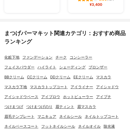
¥3,400
まつげパーマキット関連カテゴリ：おすすめ商品
ランキング
化粧下地
ファンデーション
チーク
コンシーラー
フェイスパウダー
ハイライト
シェーディング
ブロンザー
BBクリーム
CCクリーム
DDクリーム
EEクリーム
マスカラ
マスカラ下地
マスカラトップコート
アイライナー
アイシャドウ
アイシャドウベース
アイブロウ
ホットビューラー
アイプチ
つけまつげ
つけまつげのり
眉ティント
眉マスカラ
眉毛テンプレート
マニキュア
ネイルシール
ネイルトップコート
ネイルベースコート
フットネイルシール
ネイルオイル
除光液