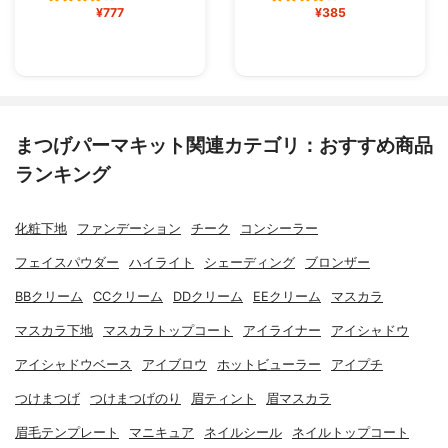
¥777
¥385
まつげパーマキット関連カテゴリ：おすすめ商品
ランキング
化粧下地
ファンデーション
チーク
コンシーラー
フェイスパウダー
ハイライト
シェーディング
ブロンザー
BBクリーム
CCクリーム
DDクリーム
EEクリーム
マスカラ
マスカラ下地
マスカラトップコート
アイライナー
アイシャドウ
アイシャドウベース
アイブロウ
ホットビューラー
アイプチ
つけまつげ
つけまつげのり
眉ティント
眉マスカラ
眉毛テンプレート
マニキュア
ネイルシール
ネイルトップコート