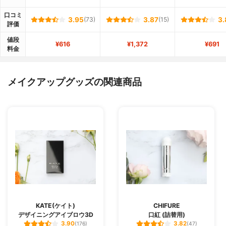
口コミ
3.95
(73)
3.87
(15)
3.
評価
値段
¥616
¥1,372
¥691
料金
メイクアップグッズの関連商品
KATE(ケイト)
CHIFURE
デザイニングアイブロウ3D
口紅 (詰替用)
3.90
3.82
(176)
(47)