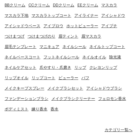
BBクリーム
CCクリーム
DDクリーム
EEクリーム
マスカラ
マスカラ下地
マスカラトップコート
アイライナー
アイシャドウ
アイシャドウベース
アイブロウ
ホットビューラー
アイプチ
つけまつげ
つけまつげのり
眉ティント
眉マスカラ
眉毛テンプレート
マニキュア
ネイルシール
ネイルトップコート
ネイルベースコート
フットネイルシール
ネイルオイル
除光液
ネイルケアセット
爪やすり・爪磨き
リップ
クレヨンリップ
リップオイル
リップコート
ビューラー
パフ
メイクキープスプレー
メイクブラシセット
アイシャドウブラシ
ファンデーションブラシ
メイクブラシクリーナー
フェロモン香水
ボディミスト
練り香水
香水
カテゴリ一覧へ