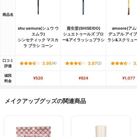
商品名
shu uemura(シュウ ウ
資生堂(SHISEIDO)
amoore(アム
エムラ)
シュエトゥールズ ブロ
デュアル アイ
シンセティック マスカ
ー&アイラッシュブラシ
ラシ&スクリュ
ラ ブラシ コーン
口コミ
3.95
(4)
3.87
(2)
3
評価
値段
¥520
¥924
¥1,077
料金
メイクアップグッズの関連商品