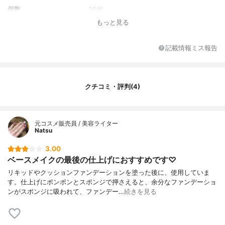
個数
25個
もっと見る
素材
ポリウレタン
記載情報ミス報告
クチコミ・評判(4)
元コスメ販売員 / 美容ライター
Natsu
3.00
ベースメイクの最後の仕上げにおすすめです♡
リキッドやクッションファンデーションを塗った後に、使用していま
す。仕上げにポンポンとスポンジで押さえると、余分なファンデーショ
ンがスポンジに吸われて、ファンデー…
続きを見る