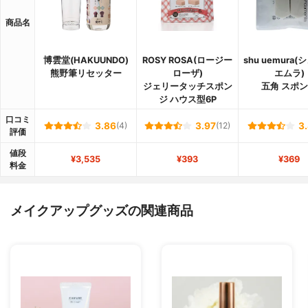
商品名
博雲堂(HAKUUNDO)
ROSY ROSA(ロージー
shu uemura(
熊野筆リセッター
ローザ)
エムラ)
ジェリータッチスポン
五角 スポ
ジ ハウス型6P
口コミ
3.86
(4)
3.97
(12)
3
評価
値段
¥3,535
¥393
¥369
料金
メイクアップグッズの関連商品