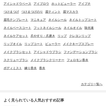
アイシャドウベース
アイブロウ
ホットビューラー
アイプチ
つけまつげ
つけまつげのり
眉ティント
眉マスカラ
眉毛テンプレート
マニキュア
ネイルシール
ネイルトップコート
ネイルベースコート
フットネイルシール
ネイルオイル
除光液
ネイルケアセット
爪やすり・爪磨き
リップ
クレヨンリップ
リップオイル
リップコート
ビューラー
メイクキープスプレー
メイクブラシセット
アイシャドウブラシ
ファンデーションブラシ
スクリューブラシ
メイクブラシクリーナー
フェロモン香水
ボディミスト
練り香水
香水
カテゴリ一覧へ
よく見られている人気おすすめ記事