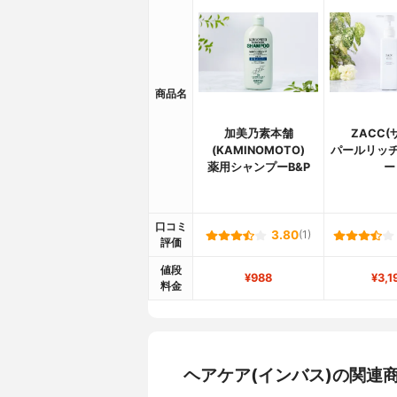
商品名
加美乃素本舗
ZACC(
(KAMINOMOTO)
パールリッチ
薬用シャンプーB&P
ー
口コミ
3.80
(1)
評価
値段
¥988
¥3,1
料金
ヘアケア(インバス)の関連