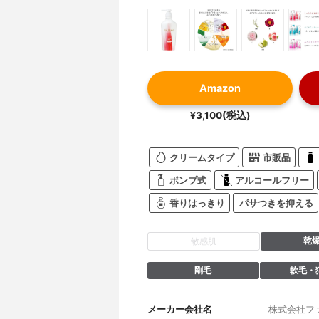
Amazon
¥3,100(税込)
クリームタイプ
市販品
ポンプ式
アルコールフリー
香りはっきり
パサつきを抑える
乾
敏感肌
剛毛
軟毛・
メーカー会社名
株式会社フ