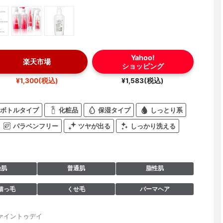
Yahoo!
楽天市場
ショッピング
¥1,300(税込)
¥1,583(税込)
ボトルタイプ
化粧品
保湿タイプ
しっとり系
パラベンフリー
ツヤが出る
しっかり洗える
燥肌
普通肌
脂性肌
猫っ毛
くせ毛
パーマヘア
ァイントゥデイ