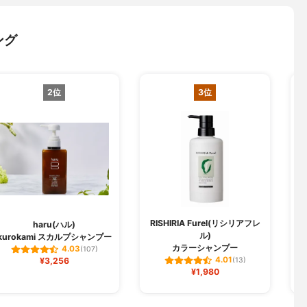
ング
2位
3位
RISHIRIA Furel(リシリアフレ
haru(ハル)
ル)
kurokami スカルプシャンプー
ク
カラーシャンプー
4.03
(107)
4.01
¥3,256
(13)
¥1,980