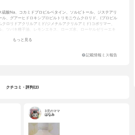
ス硫酸Na、コカミドプロピルベタイン、ソルビトール、ジステアリ
ール、グアーヒドロキシプロピルトリモニウムクロリド、(プロピル
ムクロリドアクリルアミド/ジメチルアクリルアミド)コポリマー、
ル、ツバキ種子油、レモンエキス、ローズ水、ローヤルゼリーエキ
子エキス、ラウリン酸PEG-2、硫酸Na、DPG、ラウリン酸、ジ
もっと見る
、サリチル酸、EDTA-2Na、クエン酸、ラウリル硫酸Na、BG、
、トコフェロール、フェノキシエタノール、安息香酸Na、香料、黄
記載情報ミス報告
く心地よい花果実の香り
クチコミ・評判(2)
3児のママ
はなみ