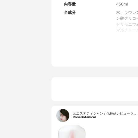
内容量
450ml
全成分
水、ラウレ
ン酸グリコ
トリモニウ
マルチトー
ス、ダイズ種
メチコノール
グリセリン
5、黄4
香り
みずみずし
サイズバリエーション
450ml
初回限定価格
-
元エステティシャン / 化粧品レビューラ…
RoseBotanical