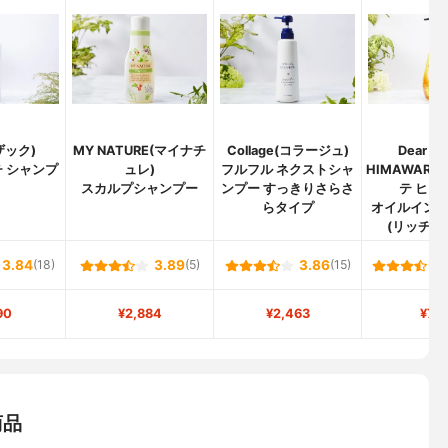
ザック)
MY NATURE(マイナチ
Collage(コラージュ)
Dear Be
 シャンプ
ュレ)
フルフル ネクストシャ
HIMAWARI
スカルプシャンプー
ンプー すっきりさらさ
テ ヒマ
らタイプ
オイルイン
(リッチ&
3.84
(18)
3.89
(5)
3.86
(15)
90
¥2,884
¥2,463
¥73
商品