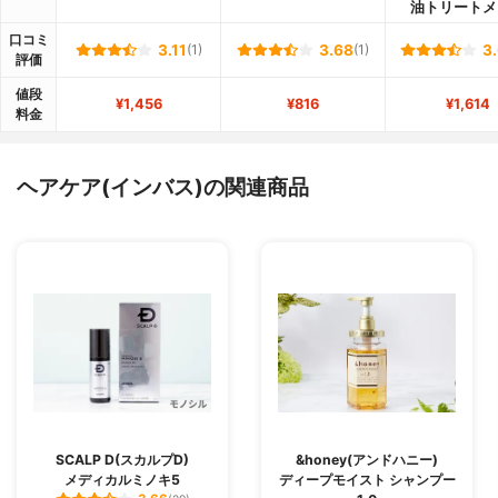
油トリートメ
口コミ
3.11
(1)
3.68
(1)
3
評価
値段
¥1,456
¥816
¥1,614
料金
ヘアケア(インバス)の関連商品
SCALP D(スカルプD)
&honey(アンドハニー)
メディカルミノキ5
ディープモイスト シャンプー