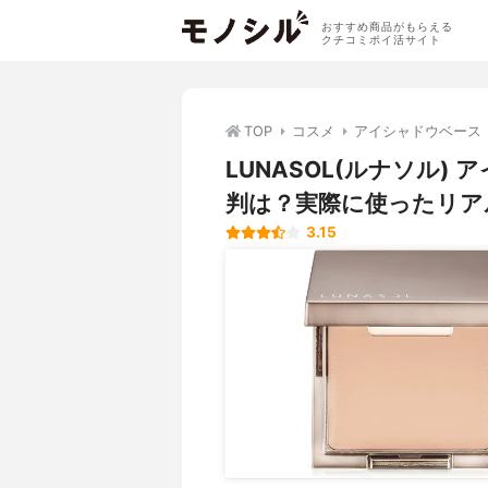
おすすめ商品がもらえる
クチコミポイ活サイト
TOP
コスメ
アイシャドウベース
LUNASOL(ルナソル
判は？実際に使ったリア
3.15