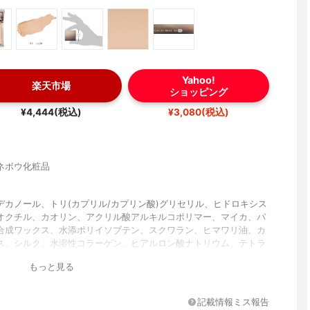
Yahoo!
楽天市場
ショッピング
¥4,444(税込)
¥3,080(税込)
ネボウ化粧品
デカノール、トリ(カプリル/カプリン酸)グリセリル、ヒドロキシス
オクチル、カオリン、アクリル酸アルキルコポリマー、マイカ、パ
合成ワックス、水添ポリイソブテン、スクワラン、ヒマワリ油、カ
ス、シルク、水溶性コラーゲン、ヒアルロン酸ナトリウム、テトラ
リン酸ジペンタエリスリチル、マイクロクリスタリンワックス、(ジ
もっと見る
ビニルジメチコン)クロスポリマー、ステアリン酸亜鉛、水添マイク
リンワックス、シリカ、ジメチコン、ダイズ油、ポリエチレン、(エ
ロピレン)コポリマー、メチコン、ステアリン酸、乳酸オクチルドデ
記載情報ミス報告
スチン酸、イソステアリルアルコール、[+/-]酸化チタン、酸化鉄、