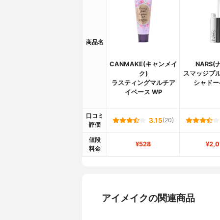
商品名
CANMAKE(キャンメイ
NARS(
ク)
スマッジプル
ラスティングマルチア
シャドー
イベース WP
口コミ
3.15
(20)
評価
値段
¥528
¥2,0
料金
アイメイクの関連商品