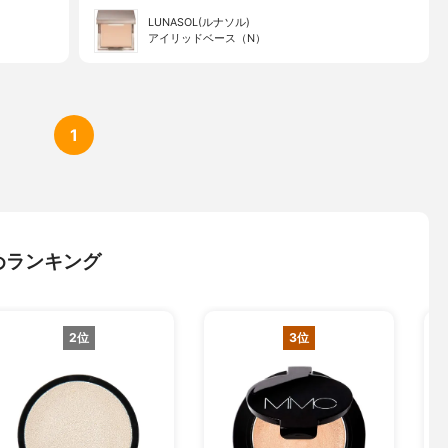
LUNASOL(ルナソル)
アイリッドベース（N）
1
めランキング
2位
3位