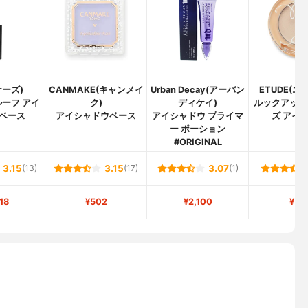
ナーズ)
CANMAKE(キャンメイ
Urban Decay(アーバン
ETUDE(エ
ーフ アイ
ク)
ディケイ)
ルックアット
ベース
アイシャドウベース
アイシャドウ プライマ
ズ アイ
ー ポーション
#ORIGINAL
3.15
(13)
3.15
(17)
3.07
(1)
18
¥502
¥2,100
¥59