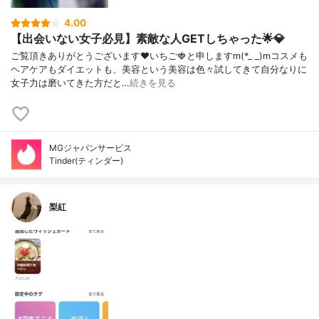
4.00
【出会いない女子必見】素敵な人GETしちゃった🌟💎
ご覧頂きありがとうございます❤いちご🍓と申しますm(*_ _)mコスメも
ヘアケアもダイエットも、美容という美容は色々試してきて自分なりに
女子力は磨いてきた方だと…
続きを見る
MGジャパンサービス
Tinder(ティンダー)
梨紅