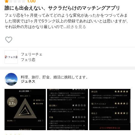
1.00
誰にも出会えない、サクラだらけのマッチングアプリ
フェリ恋を1ヶ月使ってみてどのような変化があったかをつづってみま
した現状では1ヶ月でSランク以上の登録であればいいとは思いますが、
それ以外の方はかなり厳しいので…
続きを見る
フェリーチェ
フェリ恋
料理、旅行、貯金、婚活に挑戦してます。
ジュネス