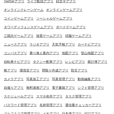
Twitterアプリ
ライブ配信アプリ
顔文字アプリ
オンラインクレーンゲーム
オンラインゲームアプリ
コインゲームアプリ
ソーシャルゲームアプリ
タワーディフェンスゲームアプリ
ボードゲームアプリ
三国志ゲームアプリ
放置ゲームアプリ
頭脳ゲームアプリ
ニュースアプリ
ラジオアプリ
天気予報アプリ
カーナビアプリ
コンパスアプリ
乗り換え案内アプリ
地図アプリ
登山地図アプリ
自転車ナビアプリ
タクシー配車アプリ
レシピアプリ
家計簿アプリ
株アプリ
環境音アプリ
間取り作成アプリ
防災アプリ
カメラアプリ
写真加工アプリ
写真管理アプリ
動画編集アプリ
自撮りアプリ
無料漫画アプリ
電子書籍アプリ
シフト管理アプリ
スケジュールアプリ
スマホ依存アプリ
タスク管理アプリ
パスワード管理アプリ
名刺管理アプリ
通信量チェッカーアプリ
ゴルフスコア管理アプリ
メモアプリ
日本酒アプリ
日記アプリ