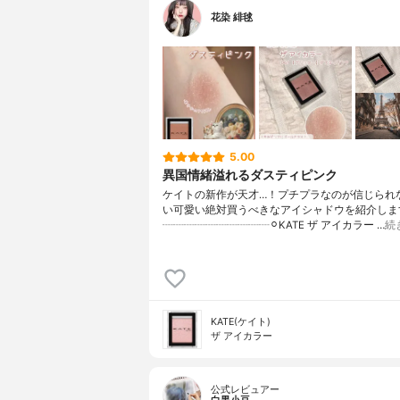
花染 緋毬
5.00
異国情緒溢れるダスティピンク
ケイトの新作が天才…！プチプラなのが信じられ
い可愛い絶対買うべきなアイシャドウを紹介します
┈┈┈┈┈┈┈┈┈┈⚪︎KATE ザ アイカラー …
続
KATE(ケイト)
ザ アイカラー
公式レビュアー