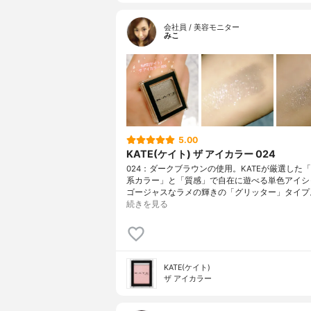
会社員 / 美容モニター
みこ
5.00
KATE(ケイト) ザ アイカラー 024
024：ダークブラウンの使用。KATEが厳選した
系カラー」と「質感」で自在に遊べる単色アイシ
ゴージャスなラメの輝きの「グリッター」タイプ
続きを見る
KATE(ケイト)
ザ アイカラー