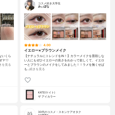
コスメ好き大学生
みぃぽな
4.00
イエロー×ブラウンメイク
ないくら
【ナチュラルにトレンドをIN！】カラーメイクを普段しな
🏹🤍
い人にもぜひイエローの良さをわかって欲しくて、イエロ
きを見る
ーとブラウンのメイクをしてみました！！ラメを無くせば
も…
続きを見る
KATE(ケイト)
ザ アイカラー
30代のコスメ・スキンケアオタク