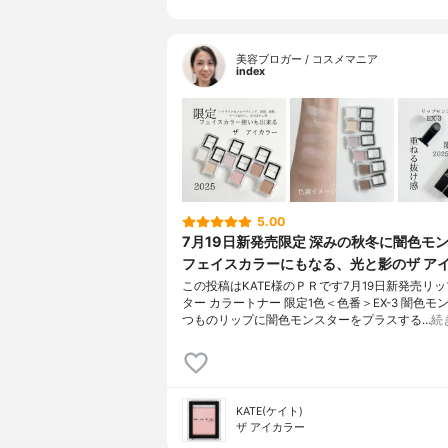
美容ブロガー / コスメマニア
index
5.00
7月19日新発売限定 深みの秋冬に闇色モ
フェイスカラーにもなる、光と影のザ ア
この投稿はKATE様のＰＲです7月19日新発売リ
ター カラートナー 限定1色＜色番＞EX-3 闇色モ
つものリップに闇色モンスターをプラスする…
続
KATE(ケイト)
ザ アイカラー