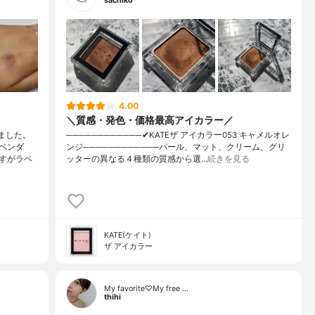
sachiko
4.00
＼質感・発色・価格最高アイカラー／
ました。
────────────✔︎KATEザ アイカラー053 キャメルオレ
ベンダ
ンジ────────────パール、マット、クリーム、グリ
すがラベ
ッターの異なる４種類の質感から選…
続きを見る
KATE(ケイト)
ザ アイカラー
My favorite♡My free …
thihi