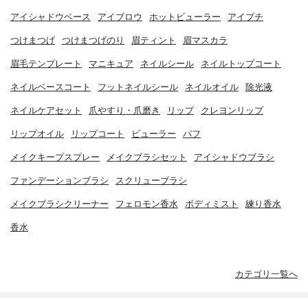
アイシャドウベース
アイブロウ
ホットビューラー
アイプチ
つけまつげ
つけまつげのり
眉ティント
眉マスカラ
眉毛テンプレート
マニキュア
ネイルシール
ネイルトップコート
ネイルベースコート
フットネイルシール
ネイルオイル
除光液
ネイルケアセット
爪やすり・爪磨き
リップ
クレヨンリップ
リップオイル
リップコート
ビューラー
パフ
メイクキープスプレー
メイクブラシセット
アイシャドウブラシ
ファンデーションブラシ
スクリューブラシ
メイクブラシクリーナー
フェロモン香水
ボディミスト
練り香水
香水
カテゴリ一覧へ