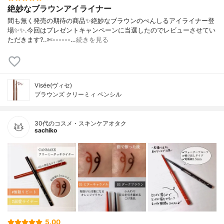
絶妙なブラウンアイライナー
間も無く発売の期待の商品✨絶妙なブラウンのぺんしるアイライナー登
場✨✨.今回はプレゼントキャンペーンに当選したのでレビューさせてい
ただきます?..✄------…
続きを見る
Visée(ヴィセ)
ブラウンズ クリーミィ ペンシル
30代のコスメ・スキンケアオタク
sachiko
5.00