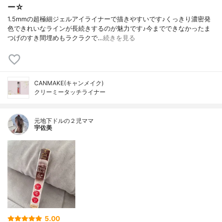
ー☆
1.5mmの超極細ジェルアイライナーで描きやすいです♪くっきり濃密発
色できれいなラインが長続きするのが魅力です♪今までできなかったま
つげのすき間埋めもラクラクで…
続きを見る
CANMAKE(キャンメイク)
クリーミータッチライナー
元地下ドルの２児ママ
宇佐美
5.00