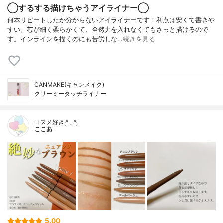
◯するする描けちゃうアイライナー◯
何本リピートしたか分からないアイライナーです！利点は安くて書きや
すい。芯が細く柔らかくて、全然力を入れなくてもさっと描けるので
す。インラインを描くのにも苦労しな…
続きを見る
CANMAKE(キャンメイク)
クリーミータッチライナー
コスメ好き₍ᐢ.ˬ.ᐢ₎
ここあ
5.00