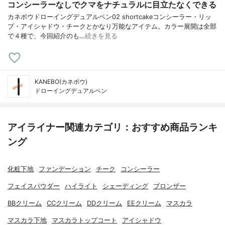
コンシーラーなしでクマをナチュラルに目立たなくできる
カネボウドローイングデュアルペン02 shortcakeコンシーラー・リッ
プ・アイシャドウ・チークとかなり万能なアイテム。カラー展開は全部
で４種で、今回紹介のも…
続きを見る
KANEBO(カネボウ)
ドローイングデュアルペン
アイライナー関連カテゴリ：おすすめ商品ランキ
ング
化粧下地
ファンデーション
チーク
コンシーラー
フェイスパウダー
ハイライト
シェーディング
ブロンザー
BBクリーム
CCクリーム
DDクリーム
EEクリーム
マスカラ
マスカラ下地
マスカラトップコート
アイシャドウ