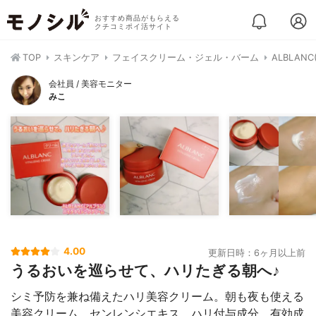
おすすめ商品がもらえる
クチコミポイ活サイト
TOP
スキンケア
フェイスクリーム・ジェル・バーム
ALBLA
会社員 / 美容モニター
みこ
4.00
更新日時：6ヶ月以上前
うるおいを巡らせて、ハリたぎる朝へ♪
シミ予防を兼ね備えたハリ美容クリーム。朝も夜も使える
美容クリーム。センレンシエキス、ハリ付与成分、有効成