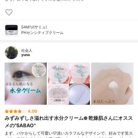
SAM'U(サミュ)
PHセンシティブクリーム
社会人
yuna
4.00
みずみずしさ溢れ出す水分クリーム❄️ 乾燥肌さんにオスス
メの"SABAO"
まず、パケからして可愛い♡淡いカラフルなデザインで、好みです笑ス