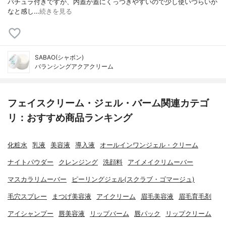
パチュラ付きですが、内蓋が蓋にくっつきやすいので少し使いづらいか
なと感し…
続きを見る
SABAO(シャボン)
バランシングアクアクリーム
フェイスクリーム・ジェル・バーム関連カテゴ
リ：おすすめ商品ランキング
化粧水
乳液
美容液
導入液
オールインワンジェル・クリーム
ナイトパウダー
クレンジング
洗顔料
アイメイクリムーバー
マスカラリムーバー
ピーリングジェル(スクラブ・ゴマージュ)
毛穴スプレー
まつげ美容液
アイクリーム
眉毛美容液
眉毛育毛剤
アイシャンプー
唇美容液
リップバーム
唇パック
リップクリーム