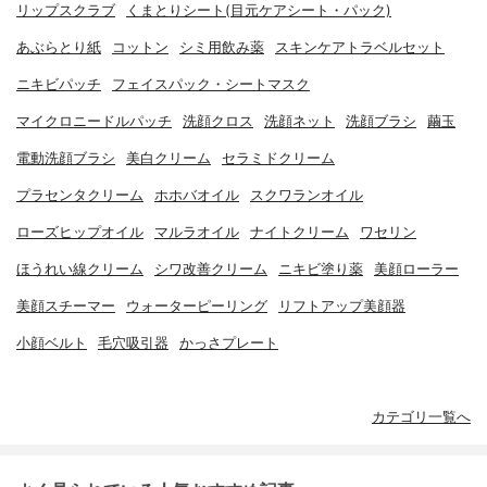
リップスクラブ
くまとりシート(目元ケアシート・パック)
あぶらとり紙
コットン
シミ用飲み薬
スキンケアトラベルセット
ニキビパッチ
フェイスパック・シートマスク
マイクロニードルパッチ
洗顔クロス
洗顔ネット
洗顔ブラシ
繭玉
電動洗顔ブラシ
美白クリーム
セラミドクリーム
プラセンタクリーム
ホホバオイル
スクワランオイル
ローズヒップオイル
マルラオイル
ナイトクリーム
ワセリン
ほうれい線クリーム
シワ改善クリーム
ニキビ塗り薬
美顔ローラー
美顔スチーマー
ウォーターピーリング
リフトアップ美顔器
小顔ベルト
毛穴吸引器
かっさプレート
カテゴリ一覧へ