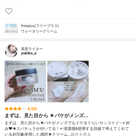
freeplus(フリープラス)
ウォータリークリーム
美容ライター
yukiko_a
4.00
まずは、見た目から ★パケがメンズ...
まずは、見た目から★パケがメンズでもイケるぐらいカッコイイ✨←好
み❤★スパチュラが付いてる！←清潔感&使用する目線で考えてくれて
いる好印象使用した感想★クリーム…
続きを見る