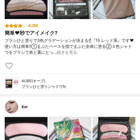
4.00
簡単❤️秒でアイメイク?
ブラシひと塗りで3色グラデーションが決まる☝️『15 レッド系』です❤️
使い方は簡単‼️①まぶたベースを指でまぶた全体に塗る②３色シャド
ウをブラシで表と裏にとっ…
続きを見る
AUBE(オーブ)
ブラシひと塗りシャドウN
Kor