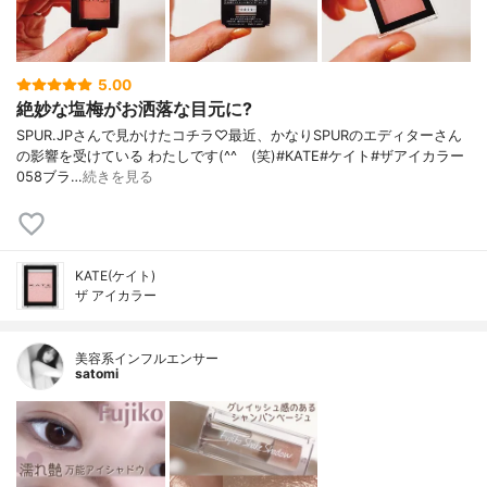
5.00
絶妙な塩梅がお洒落な目元に?
SPUR.JPさんで見かけたコチラ♡最近、かなりSPURのエディターさん
の影響を受けている わたしです(^^ゞ(笑)#KATE#ケイト#ザアイカラー
058ブラ…
続きを見る
KATE(ケイト)
ザ アイカラー
美容系インフルエンサー
satomi