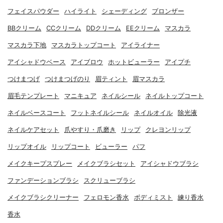
フェイスパウダー
ハイライト
シェーディング
ブロンザー
BBクリーム
CCクリーム
DDクリーム
EEクリーム
マスカラ
マスカラ下地
マスカラトップコート
アイライナー
アイシャドウベース
アイブロウ
ホットビューラー
アイプチ
つけまつげ
つけまつげのり
眉ティント
眉マスカラ
眉毛テンプレート
マニキュア
ネイルシール
ネイルトップコート
ネイルベースコート
フットネイルシール
ネイルオイル
除光液
ネイルケアセット
爪やすり・爪磨き
リップ
クレヨンリップ
リップオイル
リップコート
ビューラー
パフ
メイクキープスプレー
メイクブラシセット
アイシャドウブラシ
ファンデーションブラシ
スクリューブラシ
メイクブラシクリーナー
フェロモン香水
ボディミスト
練り香水
香水