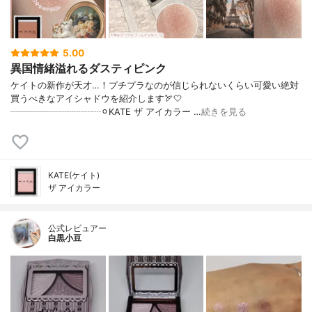
5.00
異国情緒溢れるダスティピンク
ケイトの新作が天才…！プチプラなのが信じられないくらい可愛い絶対
買うべきなアイシャドウを紹介します🏹🤍
┈┈┈┈┈┈┈┈┈┈⚪︎KATE ザ アイカラー …
続きを見る
KATE(ケイト)
ザ アイカラー
公式レビュアー
白黒小豆