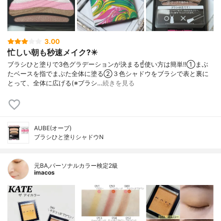
3.00
忙しい朝も秒速メイク?️✴️
ブラシひと塗りで3色グラデーションが決まる☝️使い方は簡単‼️①まぶ
たベースを指でまぶた全体に塗る②３色シャドウをブラシで表と裏に
とって、全体に広げる(※ブラシ…
続きを見る
AUBE(オーブ)
ブラシひと塗りシャドウN
元BA,パーソナルカラー検定2級
imacos