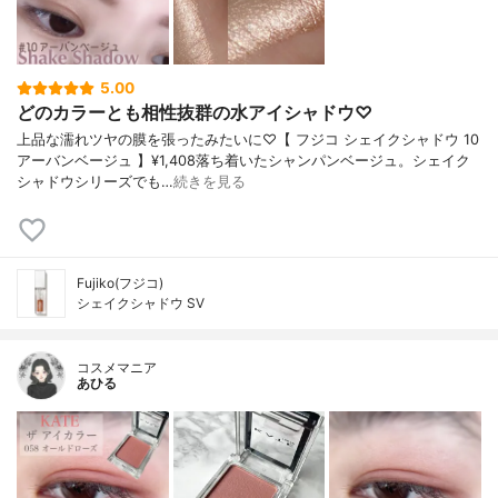
5.00
どのカラーとも相性抜群の水アイシャドウ♡
上品な濡れツヤの膜を張ったみたいに♡【 フジコ シェイクシャドウ 10
アーバンベージュ 】¥1,408落ち着いたシャンパンベージュ。シェイク
シャドウシリーズでも…
続きを見る
Fujiko(フジコ)
シェイクシャドウ SV
コスメマニア
あひる