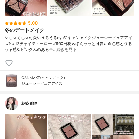
5.00
冬のデートメイク
めちゃくちゃ可愛いうるうるeye♡キャンメイクジューシーピュアアイ
ズNo.12チャイティーローズ660円税込ほんっっと可愛い血色感とうる
うる感♡ピンクみのあるテ…
続きを見る
CANMAKE(キャンメイク)
ジューシーピュアアイズ
花染 緋毬