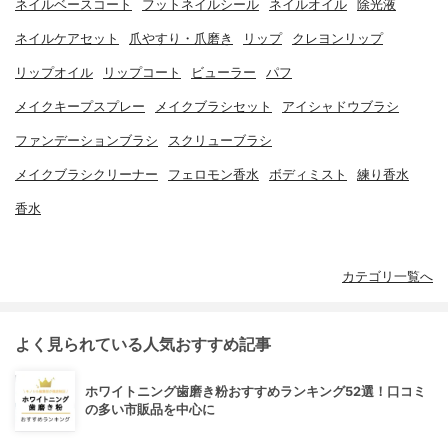
ネイルベースコート
フットネイルシール
ネイルオイル
除光液
ネイルケアセット
爪やすり・爪磨き
リップ
クレヨンリップ
リップオイル
リップコート
ビューラー
パフ
メイクキープスプレー
メイクブラシセット
アイシャドウブラシ
ファンデーションブラシ
スクリューブラシ
メイクブラシクリーナー
フェロモン香水
ボディミスト
練り香水
香水
カテゴリ一覧へ
よく見られている人気おすすめ記事
ホワイトニング歯磨き粉おすすめランキング52選！口コミ
の多い市販品を中心に