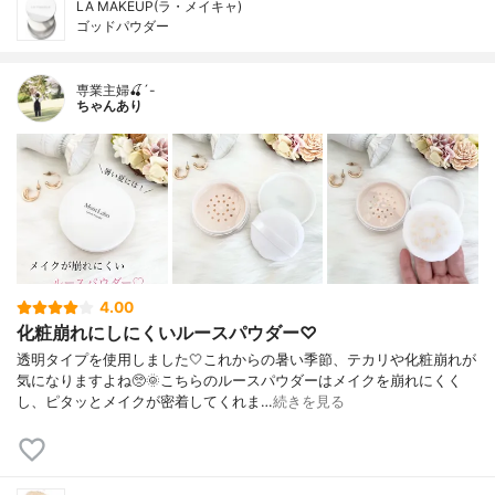
LA MAKEUP(ラ・メイキャ)
ゴッドパウダー
専業主婦🍒´-
ちゃんあり
4.00
化粧崩れにしにくいルースパウダー♡
透明タイプを使用しました🤍これからの暑い季節、テカリや化粧崩れが
気になりますよね🥺🌞こちらのルースパウダーはメイクを崩れにくく
し、ピタッとメイクが密着してくれま…
続きを見る