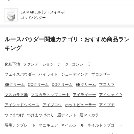
LA MAKEUP(ラ・メイキャ)
ゴッドパウダー
ルースパウダー関連カテゴリ：おすすめ商品ラン
キング
化粧下地
ファンデーション
チーク
コンシーラー
フェイスパウダー
ハイライト
シェーディング
ブロンザー
BBクリーム
CCクリーム
DDクリーム
EEクリーム
マスカラ
マスカラ下地
マスカラトップコート
アイライナー
アイシャドウ
アイシャドウベース
アイブロウ
ホットビューラー
アイプチ
つけまつげ
つけまつげのり
眉ティント
眉マスカラ
眉毛テンプレート
マニキュア
ネイルシール
ネイルトップコート