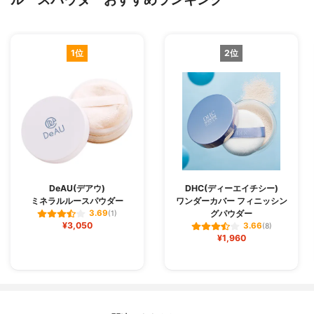
1位
2位
DeAU(デアウ)
DHC(ディーエイチシー)
ミネラルルースパウダー
ワンダーカバー フィニッシン
グパウダー
3.69
(1)
¥3,050
3.66
(8)
¥1,960