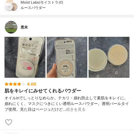
Moist Labo(モイストラボ)
ルースパウダー
恵未
4.00
肌をキレイにみせてくれるパウダー
オイルinでしっとりなめらか。テカリ・崩れ防止して素肌をキレイに。
崩れにくく、マスクにつきにくい透明ルースパウダー。透明パールタイ
プ使用。見た目はベージュだけど…
続きを見る