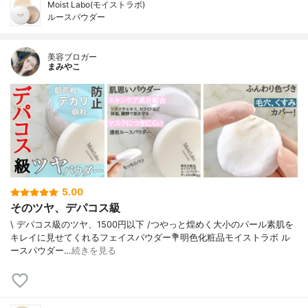
Moist Labo(モイストラボ)
ルースパウダー
美容ブロガー
まみやこ
5.00
そのツヤ、デパコス級
\ デパコス級のツヤ、1500円以下 /⁡つやっと煌めく大小のパール素肌を
キレイに見せてくれるフェイスパウダー⁡⁡⁡💐明色化粧品モイストラボ ル
ースパウダー⁡⁡…
続きを見る