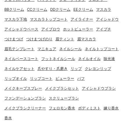
BBクリーム
CCクリーム
DDクリーム
EEクリーム
マスカラ
マスカラ下地
マスカラトップコート
アイライナー
アイシャドウ
アイシャドウベース
アイブロウ
ホットビューラー
アイプチ
つけまつげ
つけまつげのり
眉ティント
眉マスカラ
眉毛テンプレート
マニキュア
ネイルシール
ネイルトップコート
ネイルベースコート
フットネイルシール
ネイルオイル
除光液
ネイルケアセット
爪やすり・爪磨き
リップ
クレヨンリップ
リップオイル
リップコート
ビューラー
パフ
メイクキープスプレー
メイクブラシセット
アイシャドウブラシ
ファンデーションブラシ
スクリューブラシ
メイクブラシクリーナー
フェロモン香水
ボディミスト
練り香水
香水