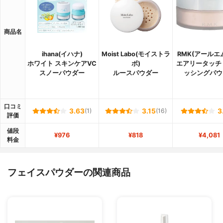
商品名
ihana(イハナ)
Moist Labo(モイストラ
RMK(アールエ
ホワイト スキンケアVC
ボ)
エアリータッチ
スノーパウダー
ルースパウダー
ッシングパウ
口コミ
3.63
(1)
3.15
(16)
3
評価
値段
¥976
¥818
¥4,081
料金
フェイスパウダーの関連商品