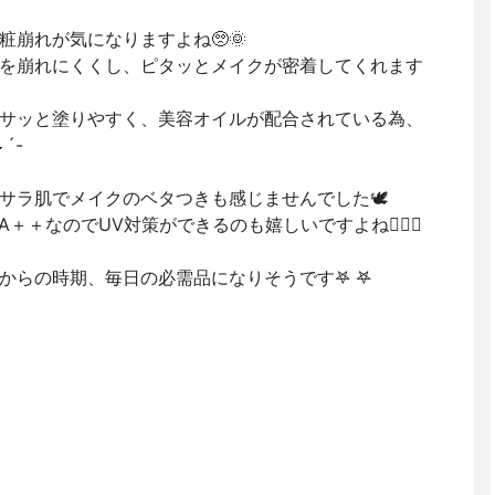
崩れが気になりますよね🥺🌞
を崩れにくくし、ピタッとメイクが密着してくれます
サッと塗りやすく、美容オイルが配合されている為、
´-
サラ肌でメイクのベタつきも感じませんでした🕊
A＋＋なのでUV対策ができるのも嬉しいですよね🙋🏻‍♀️
らの時期、毎日の必需品になりそうです𖤐 𖤐