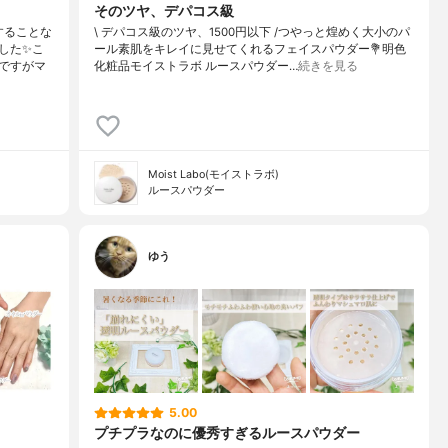
そのツヤ、デパコス級
することな
\ デパコス級のツヤ、1500円以下 /⁡つやっと煌めく大小のパ
した✨こ
ール素肌をキレイに見せてくれるフェイスパウダー⁡⁡⁡💐明色
ですがマ
化粧品モイストラボ ルースパウダー⁡⁡…
続きを見る
Moist Labo(モイストラボ)
ルースパウダー
ゆう
5.00
プチプラなのに優秀すぎるルースパウダー