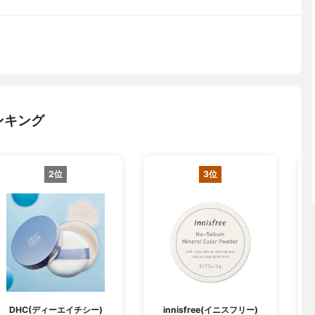
ンキング
2位
3位
C
DHC(ディーエイチシー)
innisfree(イニスフリー)