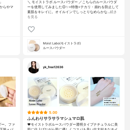
）」
＼ モイストラボ ルースパウダー ／こちらのルースパウダ
時期からやマ
ーを使用してみました😊✨⭐️特徴⭐️テカリ・崩れを防止して
素肌をキレイに。オイルインでしっとりなめらかな…
続き
を見る
Moist Labo(モイストラボ)
ルースパウダー
yk_free12636
5.00
ふんわりサラサラマシュマロ肌
ダー。ファ
❤︎モイストラボルースパウダー透明タイプナチュラルに美
下地＋パ
肌に仕上げながら肌に優しくコスパも良い💛大好きなモイ