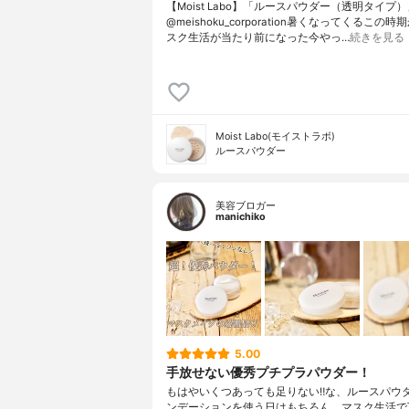
【Moist Labo】「ルースパウダー（透明タイプ
@meishoku_corporation暑くなってくるこの
スク生活が当たり前になった今やっ…
続きを見る
Moist Labo(モイストラボ)
ルースパウダー
美容ブロガー
manichiko
5.00
手放せない優秀プチプラパウダー！
もはやいくつあっても足りない‼︎な、ルースパウ
ンデーションを使う日はもちろん、マスク生活で