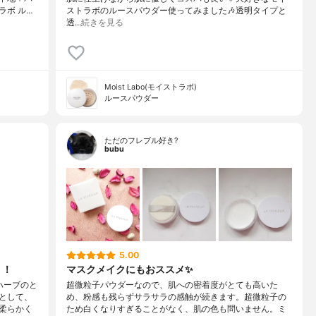
ボ ル…
ストラボのルースパウダー使ってみました🎶透明タイプと
透…
続きを見る
Moist Labo(モイストラボ)
ルースパウダー
ただのフレブル好き?
bubu
5.00
！！
マスクメイクにもおススメ✨
ハーブのと
超微粒子パウダーなので、肌への密着度がとても高いた
として、
め、粉感も残らずサラサラの感触が続きます。超微粒子の
柔らかく
ため白くなりすぎることがなく、肌の色も問いません。ミ