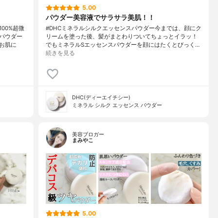
5.00
パウダー美容液でサラサラ美肌！！
00%超微
#DHCミネラルシルクエッセンスパウダー今までは、顔にク
パウダー
リームを塗った後、髪がまとわりついてちょっとイラッ！
お肌に
でもミネラルSエッセンスパウダーを顔にはたくとびっく…
続きを見る
DHC(ディーエイチシー)
ミネラル シルク エッセンス パウダー
美容ブロガー
まみやこ
5.00