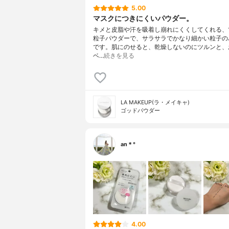
5.00
マスクにつきにくいパウダー。
キメと皮脂や汗を吸着し崩れにくくしてくれる、1
粒子パウダーで、サラサラでかなり細かい粒子の
です。肌にのせると、乾燥しないのにツルンと、
ベ…
続きを見る
LA MAKEUP(ラ・メイキャ)
ゴッドパウダー
an＊°
4.00