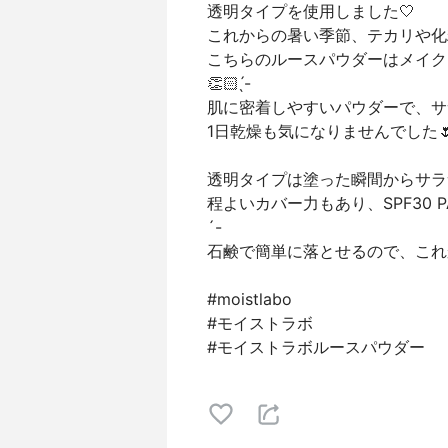
透明タイプを使用しました🤍
これからの暑い季節、テカリや化粧
こちらのルースパウダーはメイク
👏🏻 ̖́-
肌に密着しやすいパウダーで、サ
1日乾燥も気になりませんでした🌷︎
透明タイプは塗った瞬間からサラ
程よいカバー力もあり、SPF30 P
´-
石鹸で簡単に落とせるので、これか
#moistlabo
#モイストラボ
#モイストラボルースパウダー