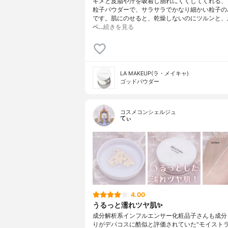
キメと皮脂や汗を吸着し崩れにくくしてくれる、1
粒子パウダーで、サラサラでかなり細かい粒子の
です。肌にのせると、乾燥しないのにツルンと、
ベ…
続きを見る
LA MAKEUP(ラ・メイキャ)
ゴッドパウダー
コスメコンシェルジュ
てぃ
4.00
うるっと濡れツヤ肌✨
成分解析系インフルエンサー化粧品子さんも成分
りがデパコスに酷似と評価されていた"モイストラ