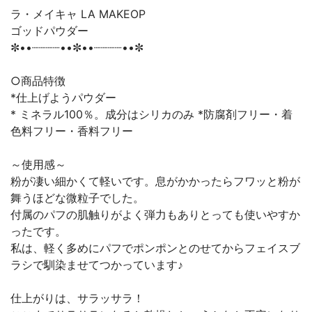
ラ・メイキャ LA MAKEOP
ゴッドパウダー
✼••┈┈┈┈••✼••┈┈┈┈••✼
○商品特徴
*仕上げようパウダー
* ミネラル100％。成分はシリカのみ *防腐剤フリー・着
色料フリー・香料フリー
～使用感～
粉が凄い細かくて軽いです。息がかかったらフワッと粉が
舞うほどな微粒子でした。
付属のパフの肌触りがよく弾力もありとっても使いやすか
ったです。
私は、軽く多めにパフでポンポンとのせてからフェイスブ
ラシで馴染ませてつかっています♪
仕上がりは、サラッサラ！