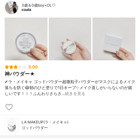
3歳＆0歳boy×OL🤍
coala
3.00
神パウダー★
✔︎ラ・メイキャ ゴッドパウダー超微粒子パウダーがマスクによるメイク
落ちを防ぐ😷朝のひと塗りで1日キープ✨メイク直しがいらないのが嬉
しいです！！！ふんわりさらさ…
続きを見る
LA MAKEUP(ラ・メイキャ)
ゴッドパウダー