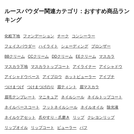
ルースパウダー関連カテゴリ：おすすめ商品ラン
キング
化粧下地
ファンデーション
チーク
コンシーラー
フェイスパウダー
ハイライト
シェーディング
ブロンザー
BBクリーム
CCクリーム
DDクリーム
EEクリーム
マスカラ
マスカラ下地
マスカラトップコート
アイライナー
アイシャドウ
アイシャドウベース
アイブロウ
ホットビューラー
アイプチ
つけまつげ
つけまつげのり
眉ティント
眉マスカラ
眉毛テンプレート
マニキュア
ネイルシール
ネイルトップコート
ネイルベースコート
フットネイルシール
ネイルオイル
除光液
ネイルケアセット
爪やすり・爪磨き
リップ
クレヨンリップ
リップオイル
リップコート
ビューラー
パフ