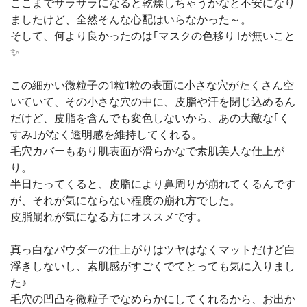
ここまでサラサラになると乾燥しちゃうかなと不安になり
ましたけど、全然そんな心配はいらなかった～。
そして、何より良かったのは｢マスクの色移り｣が無いこと
✨
この細かい微粒子の1粒1粒の表面に小さな穴がたくさん空
いていて、その小さな穴の中に、皮脂や汗を閉じ込めるん
だけど、皮脂を含んでも変色しないから、あの大敵な｢く
すみ｣がなく透明感を維持してくれる。
毛穴カバーもあり肌表面が滑らかなで素肌美人な仕上が
り。
半日たってくると、皮脂により鼻周りが崩れてくるんです
が、それが気にならない程度の崩れ方でした。
皮脂崩れが気になる方にオススメです。
真っ白なパウダーの仕上がりはツヤはなくマットだけど白
浮きしないし、素肌感がすごくでてとっても気に入りまし
た♪
毛穴の凹凸を微粒子でなめらかにしてくれるから、お出か