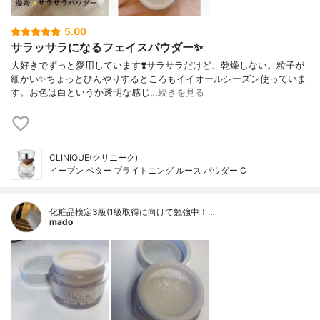
5.00
サラッサラになるフェイスパウダー✨
大好きでずっと愛用しています❣️サラサラだけど、乾燥しない。粒子が
細かい✨ちょっとひんやりするところもイイオールシーズン使っていま
す。お色は白というか透明な感じ…
続きを見る
CLINIQUE(クリニーク)
イーブン ベター ブライトニング ルース パウダー C
化粧品検定3級(1級取得に向けて勉強中！…
mado