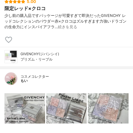
5.00
限定レッド×クロコ
少し前の購入品ですパッケージが可愛すぎて即決だったGIVENCHY レ
ッドコレクションのパウダー赤×クロコはズルすぎます力強いドラゴン
の生命力にインスパイアフラ…
続きを見る
GIVENCHY(ジバンシイ)
プリズム・リーブル
コスメコレクター
もい