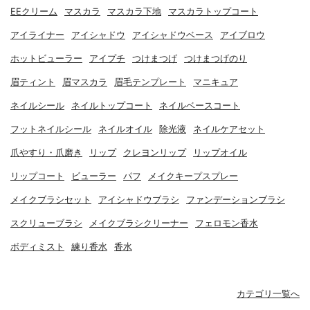
EEクリーム
マスカラ
マスカラ下地
マスカラトップコート
アイライナー
アイシャドウ
アイシャドウベース
アイブロウ
ホットビューラー
アイプチ
つけまつげ
つけまつげのり
眉ティント
眉マスカラ
眉毛テンプレート
マニキュア
ネイルシール
ネイルトップコート
ネイルベースコート
フットネイルシール
ネイルオイル
除光液
ネイルケアセット
爪やすり・爪磨き
リップ
クレヨンリップ
リップオイル
リップコート
ビューラー
パフ
メイクキープスプレー
メイクブラシセット
アイシャドウブラシ
ファンデーションブラシ
スクリューブラシ
メイクブラシクリーナー
フェロモン香水
ボディミスト
練り香水
香水
カテゴリ一覧へ