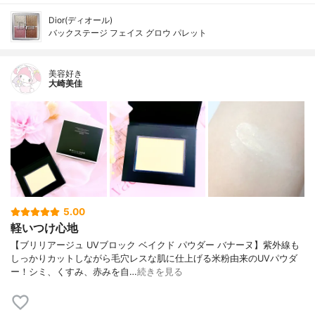
Dior(ディオール)
バックステージ フェイス グロウ パレット
美容好き
大崎美佳
5.00
軽いつけ心地
【ブリリアージュ UVブロック ベイクド パウダー バナーヌ】紫外線も
しっかりカットしながら毛穴レスな肌に仕上げる米粉由来のUVパウダ
ー！シミ、くすみ、赤みを自…
続きを見る