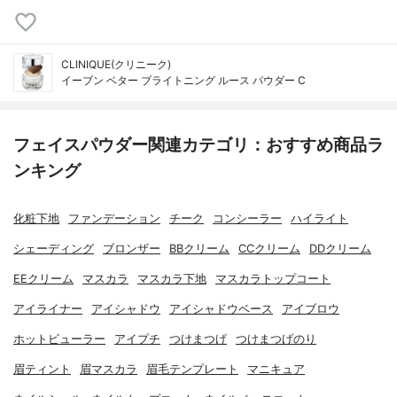
CLINIQUE(クリニーク)
イーブン ベター ブライトニング ルース パウダー C
フェイスパウダー関連カテゴリ：おすすめ商品ラ
ンキング
化粧下地
ファンデーション
チーク
コンシーラー
ハイライト
シェーディング
ブロンザー
BBクリーム
CCクリーム
DDクリーム
EEクリーム
マスカラ
マスカラ下地
マスカラトップコート
アイライナー
アイシャドウ
アイシャドウベース
アイブロウ
ホットビューラー
アイプチ
つけまつげ
つけまつげのり
眉ティント
眉マスカラ
眉毛テンプレート
マニキュア