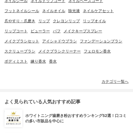
ネイルシール
ネイルトップコート
ネイルベースコート
フットネイルシール
ネイルオイル
除光液
ネイルケアセット
爪やすり・爪磨き
リップ
クレヨンリップ
リップオイル
リップコート
ビューラー
パフ
メイクキープスプレー
メイクブラシセット
アイシャドウブラシ
ファンデーションブラシ
スクリューブラシ
メイクブラシクリーナー
フェロモン香水
ボディミスト
練り香水
香水
カテゴリ一覧へ
よく見られている人気おすすめ記事
ホワイトニング歯磨き粉おすすめランキング52選！口コミ
の多い市販品を中心に