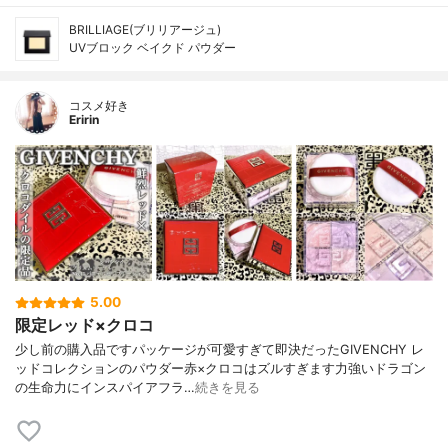
BRILLIAGE(ブリリアージュ)
UVブロック ベイクド パウダー
コスメ好き
Eririn
5.00
限定レッド×クロコ
少し前の購入品ですパッケージが可愛すぎて即決だったGIVENCHY レ
ッドコレクションのパウダー赤×クロコはズルすぎます力強いドラゴン
の生命力にインスパイアフラ…
続きを見る