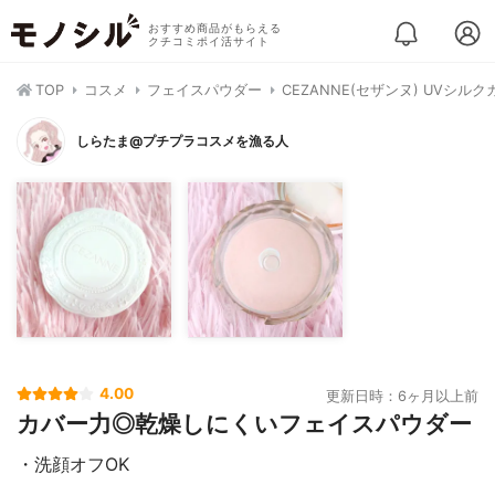
おすすめ商品がもらえる
クチコミポイ活サイト
TOP
コスメ
フェイスパウダー
CEZANNE(セザンヌ) UVシル
しらたま@プチプラコスメを漁る人
4.00
更新日時：6ヶ月以上前
カバー力◎乾燥しにくいフェイスパウダー
・洗顔オフOK