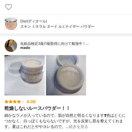
Dior(ディオール)
スキン ミネラル ヌード ルミナイザー パウダー
化粧品検定3級(1級取得に向けて勉強中！…
mado
4.00
乾燥しないルースパウダー！！
細かなラメが入っているので、肌が自然と明るくなります❣️色はとくに
つかなく、白っぽくもならないですが、光を反射し肌を整えてくれま
す。夏はこれだとややヨレるので、…
続きを見る