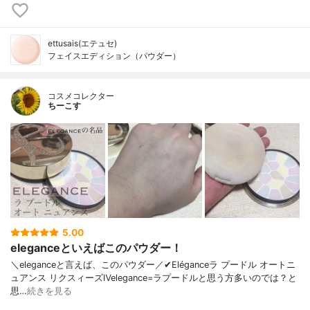
ettusais(エテュセ)
フェイスエディション（パウダー）
コスメコレクター
ちーこす
5.00
eleganceといえばこのパウダー！
＼eleganceと言えば、このパウダー／✔︎Eléganceラ プードル オートニ
ュアンス リクスィーズⅣelegance=ラプードルと思う方多いのでは？と
思…
続きを見る