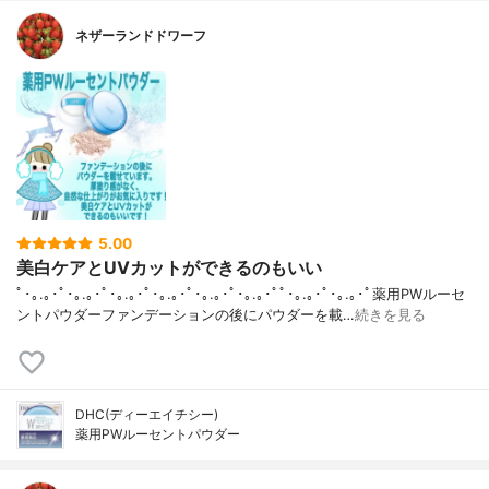
ネザーランドドワーフ
5.00
美白ケアとUVカットができるのもいい
ﾟ･｡.｡･ﾟ･｡.｡･ﾟ･｡.｡･ﾟ･｡.｡･ﾟ･｡.｡･ﾟ･｡.｡･ﾟﾟ･｡.｡･ﾟ･｡.｡･ﾟ薬用PWルーセ
ントパウダーファンデーションの後にパウダーを載…
続きを見る
DHC(ディーエイチシー)
薬用PWルーセントパウダー