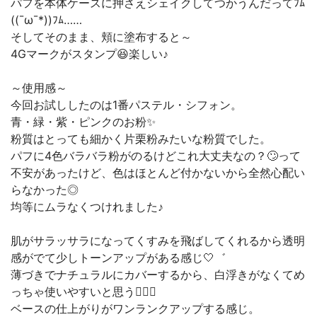
パフを本体ケースに押さえシェイクしてつかうんだってﾌﾑ
((¯ω¯*))ﾌﾑ……
そしてそのまま、頬に塗布すると～
4Gマークがスタンプ😆楽しい♪
～使用感～
今回お試ししたのは1番パステル・シフォン。
青・緑・紫・ピンクのお粉✨
粉質はとっても細かく片栗粉みたいな粉質でした。
パフに4色バラバラ粉がのるけどこれ大丈夫なの？🙄って
不安があったけど、色はほとんど付かないから全然心配い
らなかった◎
均等にムラなくつけれました♪
肌がサラッサラになってくすみを飛ばしてくれるから透明
感がでて少しトーンアップがある感じ🤍゛
薄づきでナチュラルにカバーするから、白浮きがなくてめ
っちゃ使いやすいと思う👍🏻✨
ベースの仕上がりがワンランクアップする感じ。