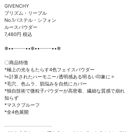
GIVENCHY
プリズム・リーブル
No.1パステル・シフォン
ルースパウダー
7,480円 税込
✼••┈┈┈┈••✼••┈┈┈┈••✼
〇商品特徴
*極上の光をもたらす4色フェイスパウダー
↳計算されたハーモニー♪透明感ある明るい印象に🔅
*毛穴、色ムラ、肌悩みを自然にカバー
*独自技術で微粒子パウダーが高密着、繊細な質感で崩れ
知らず
*マスクプルーフ
*全4色展開
┈┈┈┈┈┈┈┈┈┈