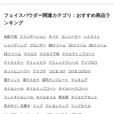
フェイスパウダー関連カテゴリ：おすすめ商品ラ
ンキング
化粧下地
ファンデーション
チーク
コンシーラー
ハイライト
シェーディング
ブロンザー
BBクリーム
CCクリーム
DDクリーム
EEクリーム
マスカラ
マスカラ下地
マスカラトップコート
アイライナー
アイシャドウ
アイシャドウベース
アイブロウ
ホットビューラー
アイプチ
つけまつげ
つけまつげのり
眉ティント
眉マスカラ
眉毛テンプレート
マニキュア
ネイルシール
ネイルトップコート
ネイルベースコート
フットネイルシール
ネイルオイル
除光液
ネイルケアセット
爪やすり・爪磨き
リップ
クレヨンリップ
リップオイル