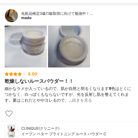
化粧品検定3級(1級取得に向けて勉強中！…
mado
4.00
乾燥しないルースパウダー！！
細かなラメが入っているので、肌が自然と明るくなります❣️色はとくに
つかなく、白っぽくもならないですが、光を反射し肌を整えてくれま
す。夏はこれだとややヨレるので、…
続きを見る
CLINIQUE(クリニーク)
イーブン ベター ブライトニング ルース パウダー C