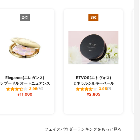
2位
3位
O
Elégance(エレガンス)
ETVOS(エトヴォス)
ラ プードル オートニュアンス
ミネラルシルキーベール
3.95
3.95
(79)
(7)
¥11,000
¥2,805
フェイスパウダーランキングをもっと見る