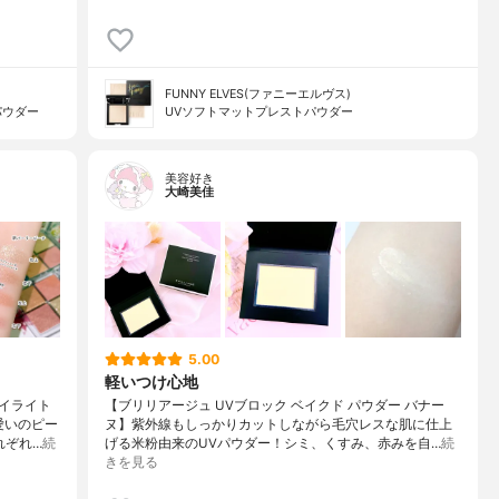
FUNNY ELVES(ファニーエルヴス)
パウダー
UVソフトマットプレストパウダー
美容好き
大崎美佳
5.00
軽いつけ心地
イライト
【ブリリアージュ UVブロック ベイクド パウダー バナー
愛いのピー
ヌ】紫外線もしっかりカットしながら毛穴レスな肌に仕上
れぞれ…
続
げる米粉由来のUVパウダー！シミ、くすみ、赤みを自…
続
きを見る