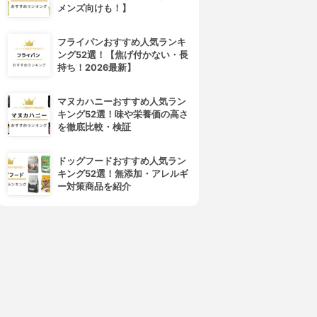
メンズ向けも！】
4位
5位
フライパンおすすめ人気ランキ
ング52選！【焦げ付かない・長
持ち！2026最新】
マヌカハニーおすすめ人気ラン
キング52選！味や栄養価の高さ
を徹底比較・検証
ドッグフードおすすめ人気ラン
キング52選！無添加・アレルギ
NLY MINERALS(オンリーミ
NARS(ナーズ)
ー対策商品を紹介
ネラル)
ライトリフレクティングセッテ
マーブルフェイスパウダー シ
ィングパウダー プレスト N
マー
3.94
(33)
3.95
(7)
¥3,350
¥4,950