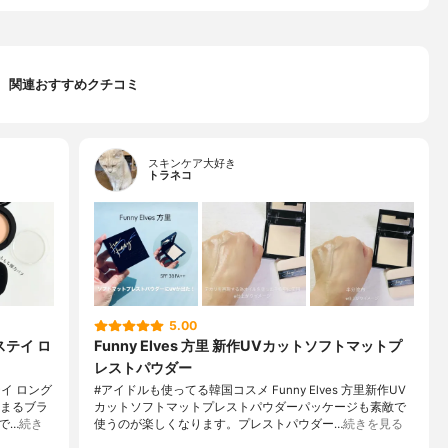
関連おすすめクチコミ
スキンケア大好き
トラネコ
5.00
ステイ ロ
Funny Elves 方里 新作UVカットソフトマットプ
レストパウダー
イ ロング
#アイドルも使ってる韓国コスメ Funny Elves 方里新作UV
んまるブラ
カットソフトマットプレストパウダーパッケージも素敵で
で…
続き
使うのが楽しくなります。プレストパウダー…
続きを見る