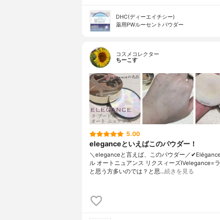
DHC(ディーエイチシー)
薬用PWルーセントパウダー
コスメコレクター
ちーこす
5.00
eleganceといえばこのパウダー！
＼eleganceと言えば、このパウダー／✔︎Eléganc
ル オートニュアンス リクスィーズⅣelegance=
と思う方多いのでは？と思…
続きを見る