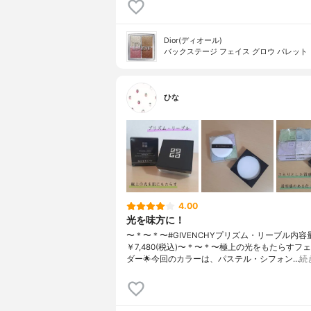
Dior(ディオール)
バックステージ フェイス グロウ パレット
ひな
4.00
光を味方に！
〜＊〜＊〜#GIVENCHYプリズム・リーブル内
￥7,480(税込)〜＊〜＊〜極上の光をもたらすフ
ダー🌟今回のカラーは、パステル・シフォン…
続