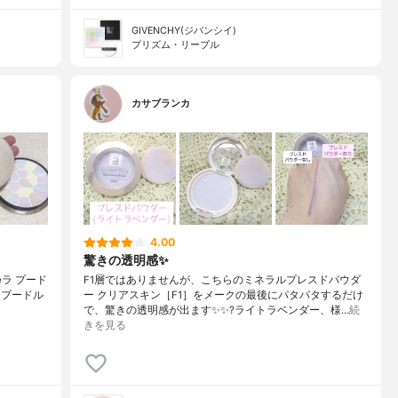
GIVENCHY(ジバンシイ)
プリズム・リーブル
カサブランカ
4.00
驚きの透明感✨
eラ プード
F1層ではありませんが、こちらのミネラルプレスドパウダ
ラプードル
ー クリアスキン［F1］をメークの最後にパタパタするだけ
で、驚きの透明感が出ます✨✨?ライトラベンダー、様…
続
きを見る