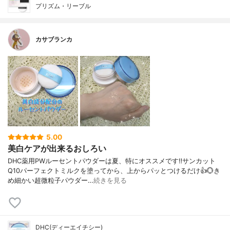
プリズム・リーブル
カサブランカ
5.00
美白ケアが出来るおしろい
DHC薬用PWルーセントパウダーは夏、特にオススメです‼️サンカット
Q10パーフェクトミルクを塗ってから、上からパッとつけるだけ👍️💮き
め細かい超微粒子パウダー…
続きを見る
DHC(ディーエイチシー)