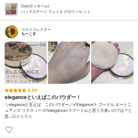
Dior(ディオール)
バックステージ フェイス グロウ パレット
コスメコレクター
ちーこす
5.00
eleganceといえばこのパウダー！
＼eleganceと言えば、このパウダー／✔︎Eléganceラ プードル オートニ
ュアンス リクスィーズⅣelegance=ラプードルと思う方多いのでは？と
思…
続きを見る