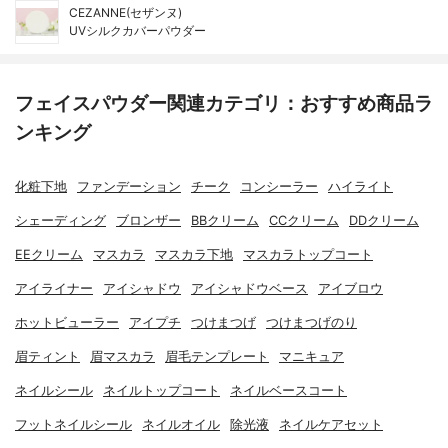
CEZANNE(セザンヌ)
UVシルクカバーパウダー
フェイスパウダー関連カテゴリ：おすすめ商品ラ
ンキング
化粧下地
ファンデーション
チーク
コンシーラー
ハイライト
シェーディング
ブロンザー
BBクリーム
CCクリーム
DDクリーム
EEクリーム
マスカラ
マスカラ下地
マスカラトップコート
アイライナー
アイシャドウ
アイシャドウベース
アイブロウ
ホットビューラー
アイプチ
つけまつげ
つけまつげのり
眉ティント
眉マスカラ
眉毛テンプレート
マニキュア
ネイルシール
ネイルトップコート
ネイルベースコート
フットネイルシール
ネイルオイル
除光液
ネイルケアセット