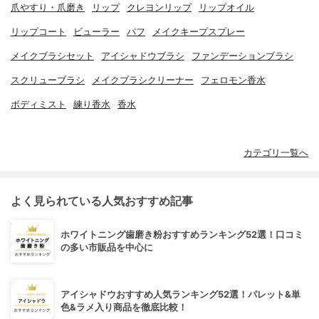
爪やすり・爪磨き
リップ
クレヨンリップ
リップオイル
リップコート
ビューラー
パフ
メイクキープスプレー
メイクブラシセット
アイシャドウブラシ
ファンデーションブラシ
スクリューブラシ
メイクブラシクリーナー
フェロモン香水
ボディミスト
練り香水
香水
カテゴリ一覧へ
よく見られている人気おすすめ記事
ホワイトニング歯磨き粉おすすめランキング52選！口コミ
の多い市販品を中心に
アイシャドウおすすめ人気ランキング52選！パレット&単
色&ラメ入り商品を徹底比較！