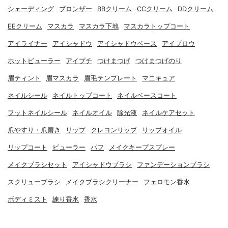
シェーディング
ブロンザー
BBクリーム
CCクリーム
DDクリーム
EEクリーム
マスカラ
マスカラ下地
マスカラトップコート
アイライナー
アイシャドウ
アイシャドウベース
アイブロウ
ホットビューラー
アイプチ
つけまつげ
つけまつげのり
眉ティント
眉マスカラ
眉毛テンプレート
マニキュア
ネイルシール
ネイルトップコート
ネイルベースコート
フットネイルシール
ネイルオイル
除光液
ネイルケアセット
爪やすり・爪磨き
リップ
クレヨンリップ
リップオイル
リップコート
ビューラー
パフ
メイクキープスプレー
メイクブラシセット
アイシャドウブラシ
ファンデーションブラシ
スクリューブラシ
メイクブラシクリーナー
フェロモン香水
ボディミスト
練り香水
香水