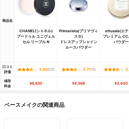
商品名
CHANEL(シャネル)
Primavista(プリマヴィ
ettusais(エ
プードゥル ユニヴェル
スタ)
プレミアム C
セル リーブル N
ドレスアップシャイン
パウダー
ルースパウダー
口コミ
3.66
(23)
3.71
(3)
3
評価
値段
¥6,930
¥4,568
¥3,400
料金
ベースメイクの関連商品