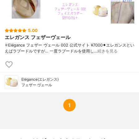
スグリ果実エキス、シア脂、セイヨウハッ
カ葉エキス、パール、ヒアルロン酸Na、酢
酸トコフェロール、BG、BHT、ビスエチル
ヘキシルオキシフェノールメトキシフェニ
ルトリアジン、ラウリン酸、水、水酸化A
5.00
I、フェノキシエタノール、メチルパラベ
エレガンス フェザーヴェール
ン、香料、マイカ、酸化チタン、酸化鉄
⚪︎Elégance フェザー ヴェール 002 公式サイト ¥7000⚫︎エレガンスとい
えばラプードルですが… 一度ラプードルを使用し…
続きを見る
Elégance(エレガンス)
フェザー ヴェール
1