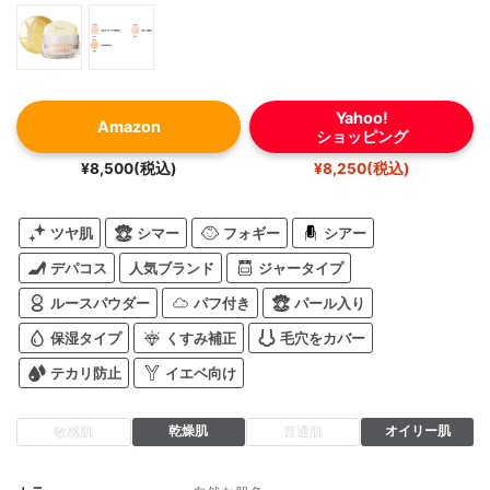
Yahoo!
Amazon
ショッピング
¥8,500(税込)
¥8,250(税込)
ツヤ肌
シマー
フォギー
シアー
デパコス
人気ブランド
ジャータイプ
ルースパウダー
パフ付き
パール入り
保湿タイプ
くすみ補正
毛穴をカバー
テカリ防止
イエベ向け
乾燥肌
オイリー肌
敏感肌
普通肌