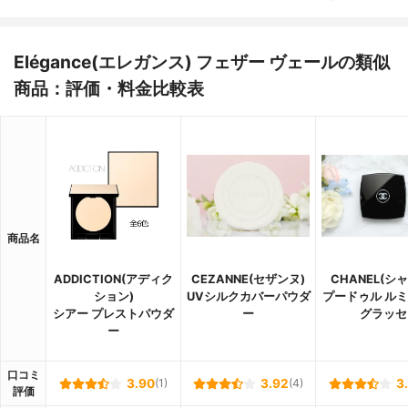
Elégance(エレガンス) フェザー ヴェールの類似
商品：評価・料金比較表
商品名
ADDICTION(アディク
CEZANNE(セザンヌ)
CHANEL(シ
ション)
UVシルクカバーパウダ
プードゥル ル
シアー プレストパウダ
ー
グラッセ
ー
口コミ
3.90
(1)
3.92
(4)
3
評価