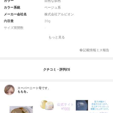
カラー
自然な肌色
カラー系統
ベージュ系
メーカー会社名
株式会社アルビオン
内容量
20g
サイズ展開数
-
カラー展開数
3
もっと見る
香り
フローラルムスク
レフィル
なし
記載情報ミス報告
SPF/PA
SPF10 / PA+
原産国
日本
発売日
2017/02/18
クチコミ・評判(1)
薬用成分
-
全成分
（ビニルジメチコン／メチコンシルシスキ
オキサン）クロスポリマー、合成金雲母、
スーパーニート母です。
ももを。
シリカ（DVB／スチレン）コポリマー、ポ
リメチルシルセスキオキサン、メトキシケ
イヒ酸エチルヘキシル、ジメチコン・（ジ
ヒドロキシメチルシリルプロポキシ）ヒド
ロキシプロピル加水分解シルク、クロフサ