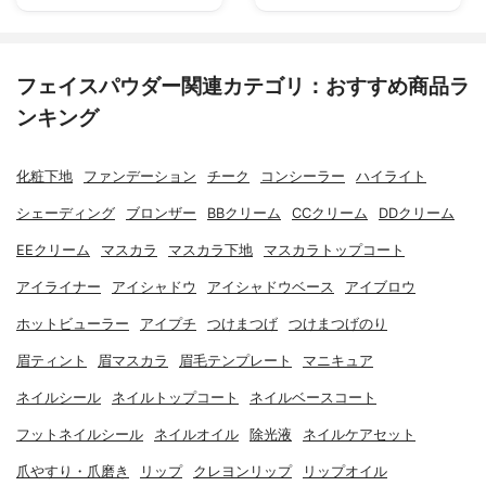
フェイスパウダー関連カテゴリ：おすすめ商品ラ
ンキング
化粧下地
ファンデーション
チーク
コンシーラー
ハイライト
シェーディング
ブロンザー
BBクリーム
CCクリーム
DDクリーム
EEクリーム
マスカラ
マスカラ下地
マスカラトップコート
アイライナー
アイシャドウ
アイシャドウベース
アイブロウ
ホットビューラー
アイプチ
つけまつげ
つけまつげのり
眉ティント
眉マスカラ
眉毛テンプレート
マニキュア
ネイルシール
ネイルトップコート
ネイルベースコート
フットネイルシール
ネイルオイル
除光液
ネイルケアセット
爪やすり・爪磨き
リップ
クレヨンリップ
リップオイル