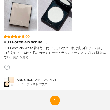
ルビン酸、オリーブ果実油、カニナバラ果
実油、ジパルミチン酸アスコルビル、セン
チフォリアバラ花エキス、トコフェロー
ル、BG、BHT、シリカ、ナイロンー12、ヘ
キサ（ヒドロキシステアリン酸／ステアリ
ン酸／ロジン酸）ジペンタエリスリチル、
ミツロウ、ワセリン、合成金雲母、水、メ
チルパラベン、マイカ、酸化鉄
5.00
001 Porcelain White ...
001 Porcelain White最近毎日使ってるパウダー私は真っ白でラメ無し
の方を使ってるけど肌にのせてもナチュラルにトーンアップして馴染ん
でい…
続きを見る
ADDICTION(アディクション)
シアー プレストパウダー
1