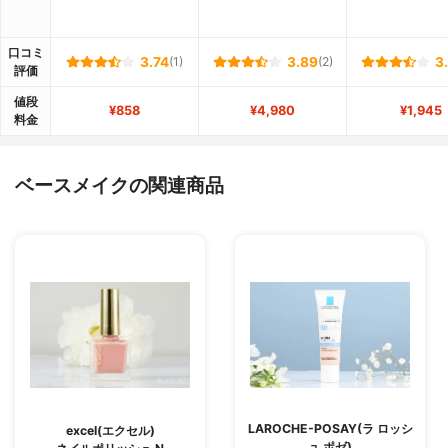
口コミ
3.74
(1)
3.89
(2)
3
評価
値段
¥858
¥4,980
¥1,945
料金
ベースメイクの関連商品
LAROCHE-POSAY(ラ ロッシ
excel(エクセル)
ュ ポゼ)