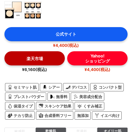
公式サイト
¥4,400(税込)
Yahoo!
楽天市場
ショッピング
¥6,160(税込)
¥4,400(税込)
セミマット肌
シアー
デパコス
コンパクト型
プレストパウダー
無香料
美容成分配合
保湿タイプ
スキンケア効果
くすみ補正
テカリ防止
合成香料フリー
無添加
イエベ向け
乾燥肌
オイリー肌
敏感肌
普通肌