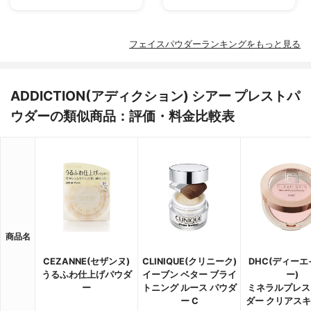
フェイスパウダーランキングをもっと見る
ADDICTION(アディクション) シアー プレストパ
ウダーの類似商品：評価・料金比較表
商品名
CEZANNE(セザンヌ)
CLINIQUE(クリニーク)
DHC(ディー
うるふわ仕上げパウダ
イーブン ベター ブライ
ー)
ー
トニング ルース パウダ
ミネラルプレス
ー C
ダー クリアスキン