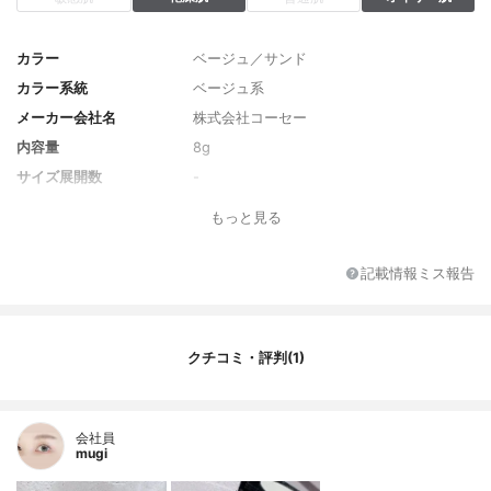
カラー
ベージュ／サンド
カラー系統
ベージュ系
メーカー会社名
株式会社コーセー
内容量
8g
サイズ展開数
-
カラー展開数
6
もっと見る
香り
無香料
レフィル
あり
記載情報ミス報告
SPF/PA
-
原産国
日本
発売日
-
クチコミ・評判(1)
薬用成分
-
全成分
タルク、（フッ化／水酸化／酸化）／（M
g・K・ケイ素）、ジメチコン、ミネラルオ
会社員
mugi
イル、エチルヘキサン酸へチル、合成ワッ
クス、メチコン、ラウリン酸亜鉛、アスコ