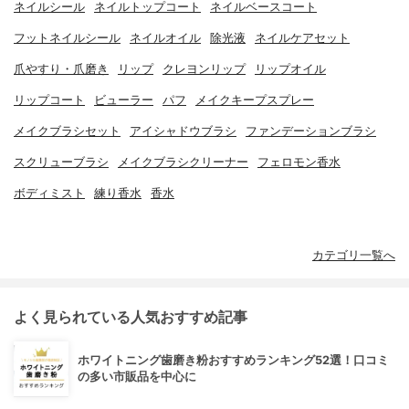
ネイルシール
ネイルトップコート
ネイルベースコート
フットネイルシール
ネイルオイル
除光液
ネイルケアセット
爪やすり・爪磨き
リップ
クレヨンリップ
リップオイル
リップコート
ビューラー
パフ
メイクキープスプレー
メイクブラシセット
アイシャドウブラシ
ファンデーションブラシ
スクリューブラシ
メイクブラシクリーナー
フェロモン香水
ボディミスト
練り香水
香水
カテゴリ一覧へ
よく見られている人気おすすめ記事
ホワイトニング歯磨き粉おすすめランキング52選！口コミ
の多い市販品を中心に