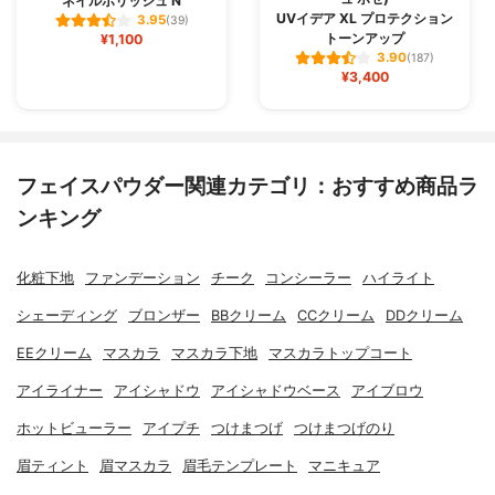
ネイルポリッシュ N
UVイデア XL プロテクション
3.95
(39)
トーンアップ
¥1,100
3.90
(187)
¥3,400
フェイスパウダー関連カテゴリ：おすすめ商品ラ
ンキング
化粧下地
ファンデーション
チーク
コンシーラー
ハイライト
シェーディング
ブロンザー
BBクリーム
CCクリーム
DDクリーム
EEクリーム
マスカラ
マスカラ下地
マスカラトップコート
アイライナー
アイシャドウ
アイシャドウベース
アイブロウ
ホットビューラー
アイプチ
つけまつげ
つけまつげのり
眉ティント
眉マスカラ
眉毛テンプレート
マニキュア