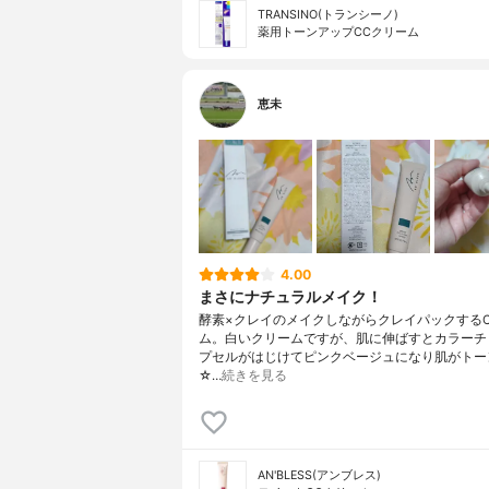
TRANSINO(トランシーノ)
薬用トーンアップCCクリーム
恵未
4.00
まさにナチュラルメイク！
酵素×クレイのメイクしながらクレイパックするC
ム。白いクリームですが、肌に伸ばすとカラーチ
プセルがはじけてピンクベージュになり肌がトー
☆…
続きを見る
AN'BLESS(アンブレス)