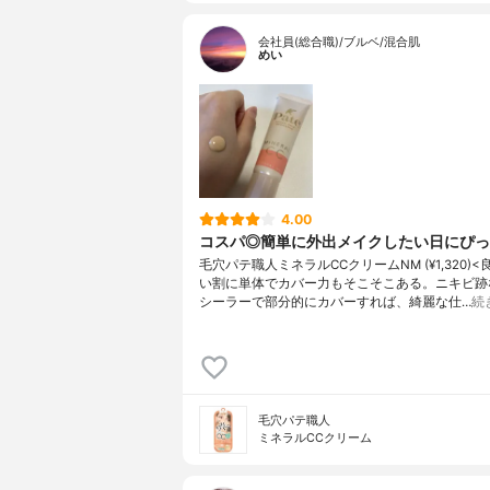
会社員(総合職)/ブルベ/混合肌
めい
4.00
コスパ◎簡単に外出メイクしたい日にぴっ
毛穴パテ職人ミネラルCCクリームNM (¥1,320)<
い割に単体でカバー力もそこそこある。ニキビ跡
シーラーで部分的にカバーすれば、綺麗な仕…
続
毛穴パテ職人
ミネラルCCクリーム