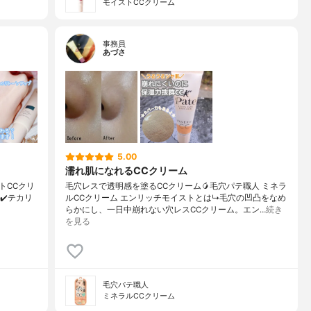
モイストCCクリーム
事務員
あづさ
5.00
濡れ肌になれるCCクリーム
ストCCクリ
毛穴レスで透明感を塗るCCクリーム🥭毛穴パテ職人 ミネラ
✔️テカリ
ルCCクリーム エンリッチモイストとは↳毛穴の凹凸をなめ
らかにし、一日中崩れない穴レスCCクリーム。エン…
続き
を見る
毛穴パテ職人
ミネラルCCクリーム