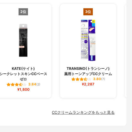
2位
3位
KATE(ケイト)
TRANSINO(トランシーノ)
シークレットスキンCCベース
薬用トーンアップCCクリーム
ゼロ
3.80
(7)
¥2,287
3.84
(2)
¥1,800
CCクリームランキングをもっと見る