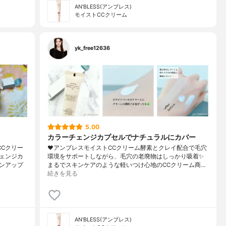
AN'BLESS(アンブレス)
モイストCCクリーム
yk_free12636
5.00
カラーチェンジカプセルでナチュラルにカバー
Cクリー
❤︎アンブレスモイストCCクリーム酵素とクレイ配合で毛穴
ェンジカ
環境をサポートしながら、毛穴の老廃物はしっかり吸着✨
ンアップ
まるでスキンケアのような軽いつけ心地のCCクリーム商…
続きを見る
AN'BLESS(アンブレス)