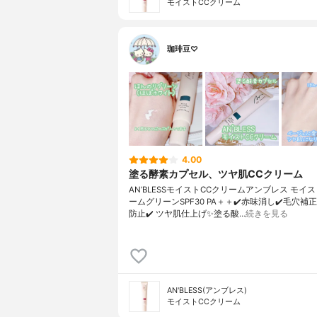
モイストCCクリーム
珈琲豆♡
4.00
塗る酵素カプセル、ツヤ肌CCクリーム
AN’BLESSモイストCCクリームアンブレス モイ
ームグリーンSPF30 PA＋＋✔️赤味消し✔️毛穴補正
防止✔️ ツヤ肌仕上げ✨塗る酸…
続きを見る
AN'BLESS(アンブレス)
モイストCCクリーム