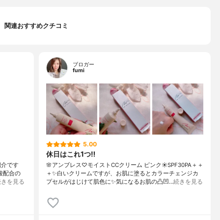
関連おすすめクチコミ
ブロガー
fumi
5.00
休日はこれ1つ‼️
紹介です
🌸アンブレス♡モイストCCクリーム ピンク☀️SPF30PA＋＋
ム酸配合の
＋✨白いクリームですが、お肌に塗るとカラーチェンジカ
続きを見る
プセルがはじけて肌色に✨気になるお肌の凸凹…
続きを見る