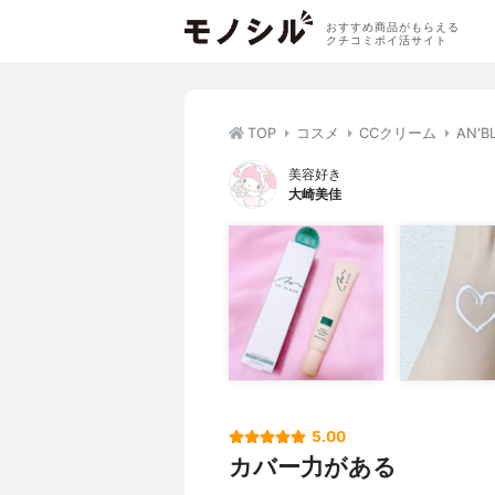
おすすめ商品がもらえる
クチコミポイ活サイト
TOP
コスメ
CCクリーム
AN'
美容好き
大崎美佳
5.00
カバー力がある