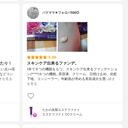
バドママ★フォロバ100◎
5.00
たり！
スキンケア出来るファンデ。
良い点>•安
1本で６つの機能をもつ、スキンケア出来るファンデーショ
などコン
ン(*^^*)６つの機能…美容液、クリーム、日焼け止め、化粧
きを見る
下地、コンシーラー。年齢肌が求める美容成分を贅…
続き
を見る
たかの友梨エステファクト
エステファクト CCクリーム