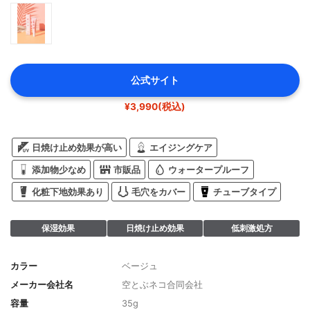
公式サイト
¥3,990(税込)
日焼け止め効果が高い
エイジングケア
添加物少なめ
市販品
ウォータープルーフ
化粧下地効果あり
毛穴をカバー
チューブタイプ
保湿効果
日焼け止め効果
低刺激処方
カラー
ベージュ
メーカー会社名
空とぶネコ合同会社
容量
35g