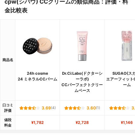
cpw(シパウ) CCクリームの類似商品：評価・料
金比較表
商品名
24h cosme
Dr.Ci:Labo(ドクターシ
SUGAO(ス
24 ミネラルCCバーム
ーラボ)
エアーフィット
CCパーフェクトクリー
ーム
ムベース
口コミ
3.69
(4)
3.60
(1)
3
評価
値段
¥1,782
¥2,728
¥1,146
料金