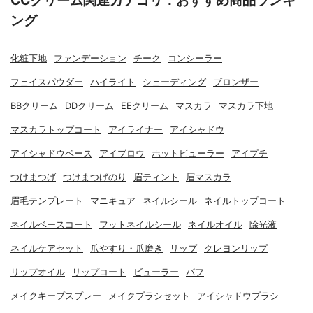
CCクリーム関連カテゴリ：おすすめ商品ランキ
ング
化粧下地
ファンデーション
チーク
コンシーラー
フェイスパウダー
ハイライト
シェーディング
ブロンザー
BBクリーム
DDクリーム
EEクリーム
マスカラ
マスカラ下地
マスカラトップコート
アイライナー
アイシャドウ
アイシャドウベース
アイブロウ
ホットビューラー
アイプチ
つけまつげ
つけまつげのり
眉ティント
眉マスカラ
眉毛テンプレート
マニキュア
ネイルシール
ネイルトップコート
ネイルベースコート
フットネイルシール
ネイルオイル
除光液
ネイルケアセット
爪やすり・爪磨き
リップ
クレヨンリップ
リップオイル
リップコート
ビューラー
パフ
メイクキープスプレー
メイクブラシセット
アイシャドウブラシ