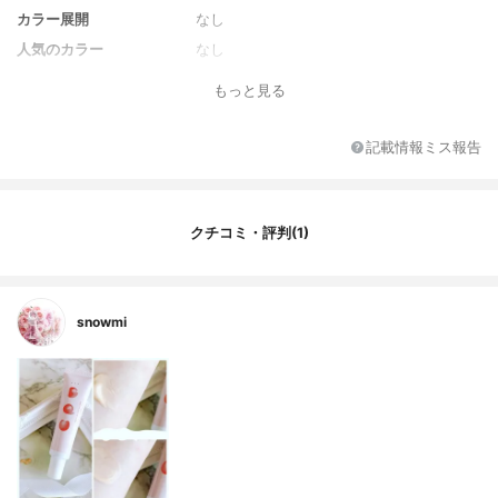
カラー展開
なし
人気のカラー
なし
SPF/PA
SPF50+/PA++++
もっと見る
注目の美容成分
シイクワシャー果実エキス
記載情報ミス報告
クチコミ・評判(1)
snowmi