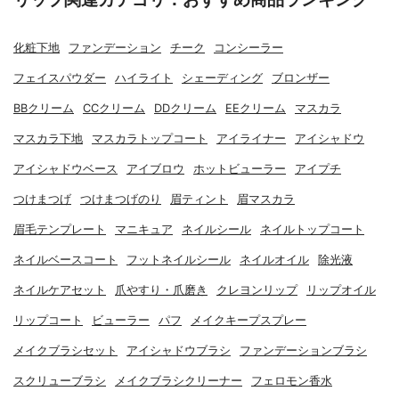
化粧下地
ファンデーション
チーク
コンシーラー
フェイスパウダー
ハイライト
シェーディング
ブロンザー
BBクリーム
CCクリーム
DDクリーム
EEクリーム
マスカラ
マスカラ下地
マスカラトップコート
アイライナー
アイシャドウ
アイシャドウベース
アイブロウ
ホットビューラー
アイプチ
つけまつげ
つけまつげのり
眉ティント
眉マスカラ
眉毛テンプレート
マニキュア
ネイルシール
ネイルトップコート
ネイルベースコート
フットネイルシール
ネイルオイル
除光液
ネイルケアセット
爪やすり・爪磨き
クレヨンリップ
リップオイル
リップコート
ビューラー
パフ
メイクキープスプレー
メイクブラシセット
アイシャドウブラシ
ファンデーションブラシ
スクリューブラシ
メイクブラシクリーナー
フェロモン香水