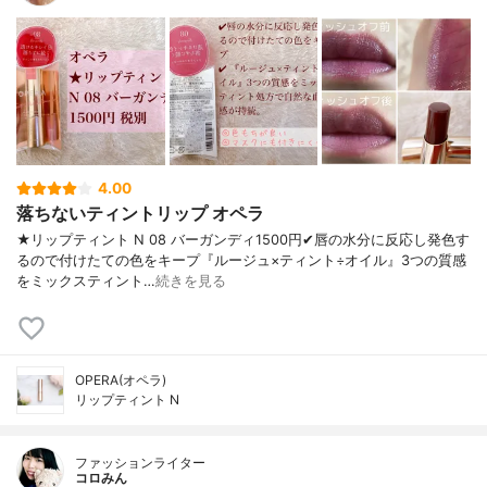
4.00
落ちないティントリップ オペラ
★リップティント N 08 バーガンディ1500円✔︎唇の水分に反応し発色す
るので付けたての色をキープ『ルージュ×ティント÷オイル』3つの質感
をミックスティント…
続きを見る
OPERA(オペラ)
リップティント N
ファッションライター
コロみん