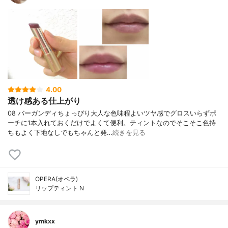
4.00
透け感ある仕上がり
08 バーガンディちょっぴり大人な色味程よいツヤ感でグロスいらずポ
ーチに1本入れておくだけでよくて便利。ティントなのでそこそこ色持
ちもよく下地なしでもちゃんと発…
続きを見る
OPERA(オペラ)
リップティント N
ymkxx