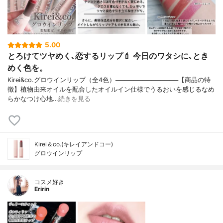
5.00
とろけてツヤめく､恋するリップ💄 今日のワタシに､とき
めく色を。
Kirei&co.グロウインリップ（全4色）──────────────【商品の特
徴】植物由来オイルを配合したオイルイン仕様でうるおいを感じるなめ
らかなつけ心地…
続きを見る
Kirei＆co.(キレイアンドコー)
グロウインリップ
コスメ好き
Eririn