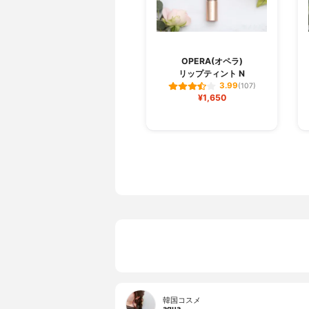
OPERA(オペラ)
リップティント N
3.99
(107)
¥1,650
韓国コスメ
aqua