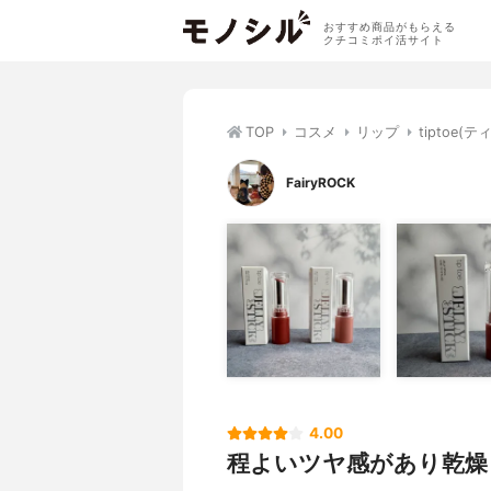
おすすめ商品がもらえる
クチコミポイ活サイト
TOP
コスメ
リップ
tiptoe
FairyROCK
4.00
程よいツヤ感があり乾燥