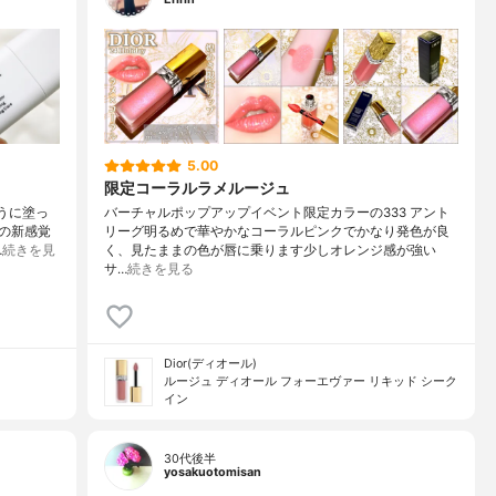
5.00
限定コーラルラメルージュ
ように塗っ
バーチャルポップアップイベント限定カラーの333 アント
の新感覚
リーグ明るめで華やかなコーラルピンクでかなり発色が良
…
続きを見
く、見たままの色が唇に乗ります少しオレンジ感が強い
サ…
続きを見る
Dior(ディオール)
ルージュ ディオール フォーエヴァー リキッド シーク
イン
30代後半
yosakuotomisan