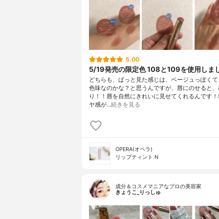
5.00
5/19発売の限定色 108と109を使用しま
どちらも、ぱっと見た感じは、ベージュっぽくて
色味なのかな？と思うんですが、唇にのせると、
り！！唇を自然にきれいに見せてくれるんです！
ヤ感が…
続きを見る
OPERA(オペラ)
リップティント N
成分＆コスメマニアなプロの美容家
きょうこ_りっしゅ