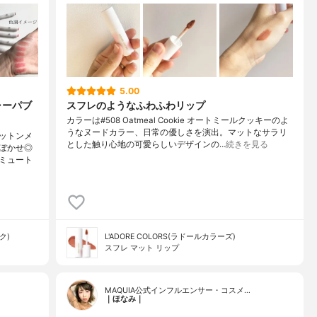
5.00
ャーパブ
スフレのようなふわふわリップ
カラーは#508 Oatmeal Cookie オートミールクッキーのよ
うなヌードカラー、日常の優しさを演出。マットなサラリ
ットンメ
とした触り心地の可愛らしいデザインの…
続きを見る
ぼかせ◎
ミュート
ク)
L'ADORE COLORS(ラドールカラーズ)
スフレ マット リップ
MAQUIA公式インフルエンサー・コスメ…
｜ほなみ｜