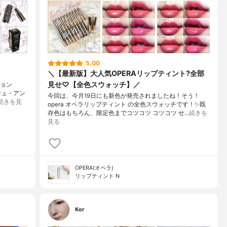
5.00
＼【最新版】大人気OPERAリップティント?全部
見せ♡【全色スウォッチ】／
ション
ジュ・アン
今回は、今月19日にも新色が発売されましたね！そう！
続きを見
opera オペラリップティント の全色スウォッチです！✨既
存色はもちろん、限定色までコツコツ コツコツ せ…
続きを
見る
OPERA(オペラ)
リップティント N
Kor