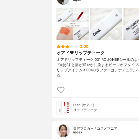
3.00
オアド❤️リップティーク
オアドリップティーク 001 ROUGHERシールの
て剥がすと唇が鮮やかに染まるピールオフタイプ
リップアイテム💄001のラファーは、ナチュラル
る
Oiad.(オアド)
リップティーク
美容ブロガー / コスメマニア
index