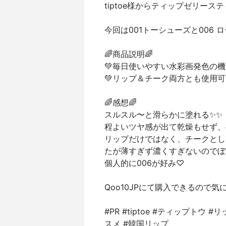
tiptoe様からティップゼリー
今回は001トーシューズと006 
🌈商品説明🌈
💚毎日使いやすい水彩画発色の
💚リップ＆チーク両方とも使用可
🌈感想🌈
スルスル〜と滑らかに塗れる✨✨
程よいツヤ感が出て乾燥もせず、
リップだけではなく、チークとし
たが薄すぎず濃くすぎないのでぼか
個人的に006が好み♡
Qoo10JPにて購入できるので
#PR #tiptoe #ティップトウ
スメ #韓国リップ