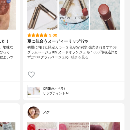
5.00
した！
夏に似合うヌーディーリップ??✨
、地味な
初夏に向けた限定カラー２色が5/19(水)発売されます?108
びっく
グラムベージュ109 ヌードオランジェ 各 1,650円(税込)?ま
程よいツ
ずは108 グラムベージュの…
続きを見る
OPERA(オペラ)
リップティント N
メグ