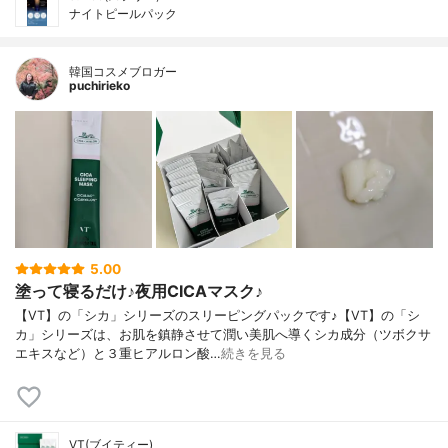
ナイトピールパック
韓国コスメブロガー
puchirieko
5.00
塗って寝るだけ♪夜用CICAマスク♪
【VT】の「シカ」シリーズのスリーピングパックです♪【VT】の「シ
カ」シリーズは、お肌を鎮静させて潤い美肌へ導くシカ成分（ツボクサ
エキスなど）と３重ヒアルロン酸…
続きを見る
VT(ブイティー)