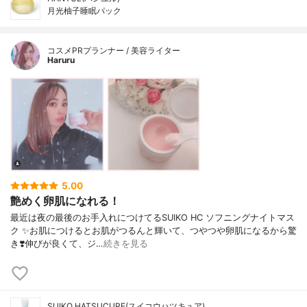
月光柚子睡眠パック
コスメPRプランナー / 美容ライター
Haruru
5.00
艶めく卵肌になれる！
最近は夜の最後のお手入れにつけてるSUIKO HC ソフニングナイトマス
ク ✨お肌につけるとお肌がつるんと輝いて、つやつや卵肌になるから驚
き❣️伸びが良くて、ジ…
続きを見る
SUIKO HATSUCURE(スイコウハツキュア)