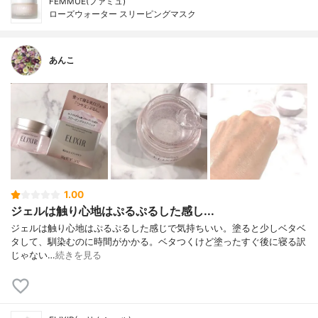
FEMMUE(ファミュ)
ローズウォーター スリーピングマスク
あんこ
1.00
ジェルは触り心地はぷるぷるした感し...
ジェルは触り心地はぷるぷるした感じで気持ちいい。塗ると少しベタベ
タして、馴染むのに時間がかかる。ベタつくけど塗ったすぐ後に寝る訳
じゃない…
続きを見る