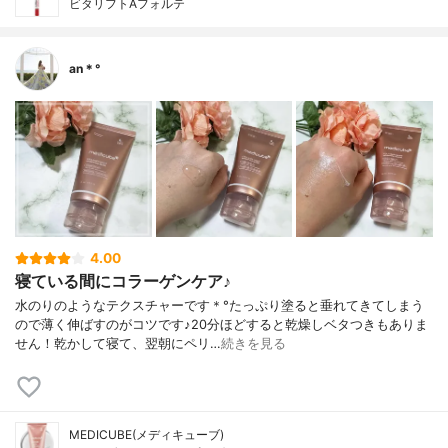
ビタリフトAフォルテ
an＊°
4.00
寝ている間にコラーゲンケア♪
水のりのようなテクスチャーです＊°たっぷり塗ると垂れてきてしまう
ので薄く伸ばすのがコツです♪20分ほどすると乾燥しベタつきもありま
せん！乾かして寝て、翌朝にペリ…
続きを見る
MEDICUBE(メディキューブ)