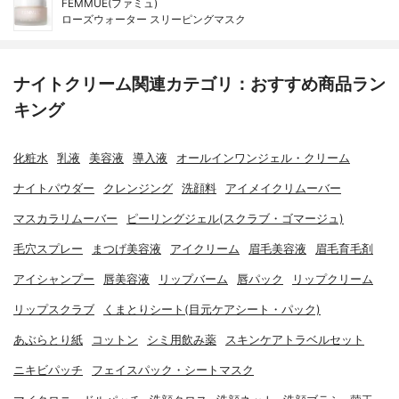
FEMMUE(ファミュ)
ローズウォーター スリーピングマスク
ナイトクリーム関連カテゴリ：おすすめ商品ラン
キング
化粧水
乳液
美容液
導入液
オールインワンジェル・クリーム
ナイトパウダー
クレンジング
洗顔料
アイメイクリムーバー
マスカラリムーバー
ピーリングジェル(スクラブ・ゴマージュ)
毛穴スプレー
まつげ美容液
アイクリーム
眉毛美容液
眉毛育毛剤
アイシャンプー
唇美容液
リップバーム
唇パック
リップクリーム
リップスクラブ
くまとりシート(目元ケアシート・パック)
あぶらとり紙
コットン
シミ用飲み薬
スキンケアトラベルセット
ニキビパッチ
フェイスパック・シートマスク