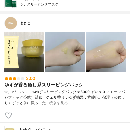
シカスリーピングマスク
まきこ
3.00
ゆずが香る癒し系スリーピングパック
✩。✧*。ハンユルゆずスリーピングパック￥3000（Qoo10 アモーレパ
シフィック公式）質感：ジェル香り：ゆず効果：抗酸化、保湿（公式よ
り）ずっと前に買ってた…
続きを見る
HANYUL(ハンユル)