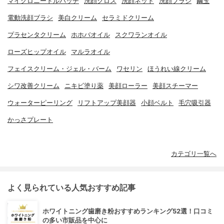
マイクロニードルパッチ
洗顔クロス
洗顔ネット
洗顔ブラシ
繭玉
電動洗顔ブラシ
美白クリーム
セラミドクリーム
プラセンタクリーム
ホホバオイル
スクワランオイル
ローズヒップオイル
マルラオイル
フェイスクリーム・ジェル・バーム
ワセリン
ほうれい線クリーム
シワ改善クリーム
ニキビ塗り薬
美顔ローラー
美顔スチーマー
ウォーターピーリング
リフトアップ美顔器
小顔ベルト
毛穴吸引器
かっさプレート
カテゴリ一覧へ
よく見られている人気おすすめ記事
ホワイトニング歯磨き粉おすすめランキング52選！口コミ
の多い市販品を中心に