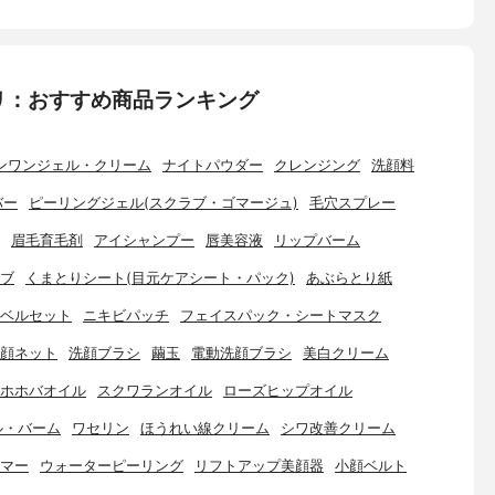
リ：おすすめ商品ランキング
ンワンジェル・クリーム
ナイトパウダー
クレンジング
洗顔料
バー
ピーリングジェル(スクラブ・ゴマージュ)
毛穴スプレー
眉毛育毛剤
アイシャンプー
唇美容液
リップバーム
ブ
くまとりシート(目元ケアシート・パック)
あぶらとり紙
ベルセット
ニキビパッチ
フェイスパック・シートマスク
顔ネット
洗顔ブラシ
繭玉
電動洗顔ブラシ
美白クリーム
ホホバオイル
スクワランオイル
ローズヒップオイル
ル・バーム
ワセリン
ほうれい線クリーム
シワ改善クリーム
マー
ウォーターピーリング
リフトアップ美顔器
小顔ベルト