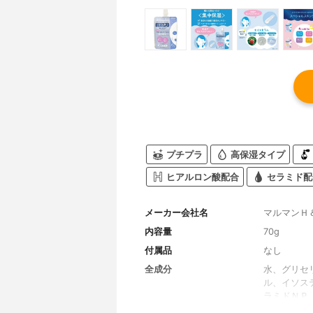
プチプラ
高保湿タイプ
ヒアルロン酸配合
セラミド配
メーカー会社名
マルマンＨ
内容量
70g
付属品
なし
全成分
水、グリセ
ル、イソス
ラミドＮＰ
ステアリン