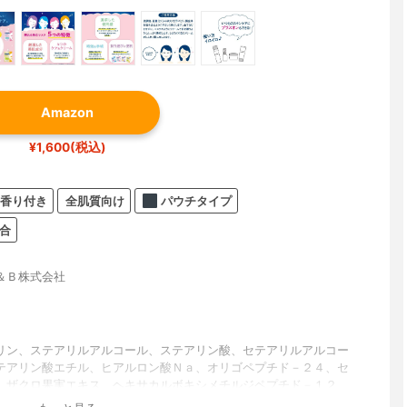
Amazon
¥1,600(税込)
香り付き
全肌質向け
パウチタイプ
合
＆Ｂ株式会社
リン、ステアリルアルコール、ステアリン酸、セテアリルアルコー
テアリン酸エチル、ヒアルロン酸Ｎａ、オリゴペプチド－２４、セ
、ザクロ果実エキス、ヘキサカルボキシメチルジペプチド－１２、
酸グリセリル、水添レシチン、ポリソルベート６０、（アクリロイ