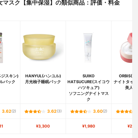
れる美女マスク【集中保湿】の類似商品：評価・料金
n(ベジスキン)
HANYUL(ハンユル)
SUIKO
ORBIS(
ルパック
月光柚子睡眠パック
HATSUCURE(スイコウ
ナイトタイム
ハツキュア)
美人 2
ソフニングナイトマス
ク
3.62
(2)
3.62
(3)
3.60
(2)
11
¥3,300
¥1,980
¥2,9