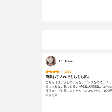
ルジメチル
Ａ－３Ｎａ
ェノキシエ
ミツレ油、
香り
香料使用
ぴーちゃん
4.00
簡単お手入れでもちもち肌に
こちらは洗い流しのいらないパックなので、ゆっ
呂に入れない私にも良い♪今回は乾燥肌にもぴっ
保湿タイプを買いました♪こちらのパック、990
続きを見る