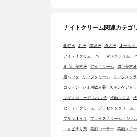
ナイトクリーム関連カテゴ
化粧水
乳液
美容液
導入液
オールイ
アイメイクリムーバー
マスカラリムー
まつげ美容液
アイクリーム
眉毛美容液
唇パック
リップクリーム
リップスクラ
コットン
シミ用飲み薬
スキンケアトラ
マイクロニードルパッチ
洗顔クロス
洗
セラミドクリーム
プラセンタクリーム
マルラオイル
フェイスクリーム・ジェ
ニキビ塗り薬
美顔ローラー
美顔スチー