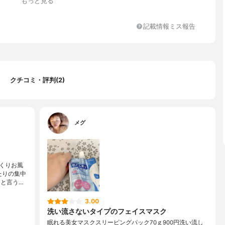
もっと見る
タウリンアンモニウム／ＶＰ）コポリマー、ＢＧ、ＤＰＧ、ＥＤＴ
、水酸化Ｋ、ジメチコン、メチルパラベン、プロピルパラベン、フ
タノール、ラベンダー油、セージ油、ユーカリ油、オレンジ油、カ
記載情報ミス報告
ローマカミツレ油、香料
クチコミ・評判(2)
メグ
くりお風
たりの集中
円と言う…
3.00
洗い流さないタイプのフェイスマスク
眠れる美女マスクスリーピングパック70ｇ900円洗い流し