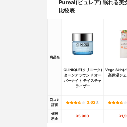
Pureal(ピュレア) 眠
比較表
商品名
CLINIQUE(クリニーク)
Vege Ski
ターンアラウンド オー
高保湿ジェ
バーナイト モイスチャ
ライザー
口コミ
3.62
(1)
評価
値段
¥5,900
¥1,5
料金