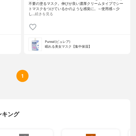
不要の塗るマスク。伸びが良い濃厚クリームタイプでシー
トマスクをつけているかのような感覚に。～使用感～少
し…
続きを見る
Pureal(ピュレア)
眠れる美女マスク【集中保湿】
1
ンキング