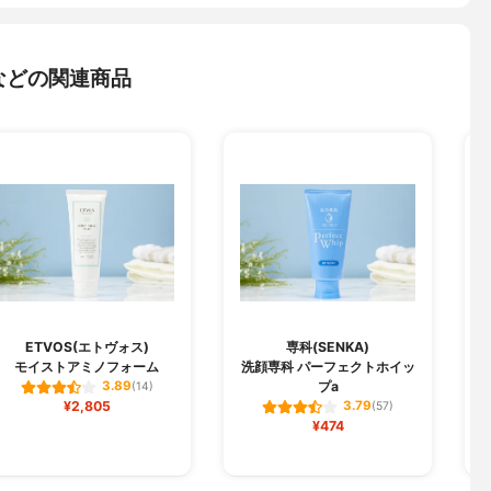
などの関連商品
ETVOS(エトヴォス)
専科(SENKA)
モイストアミノフォーム
洗顔専科 パーフェクトホイッ
プa
3.89
(14)
¥2,805
3.79
(57)
¥474