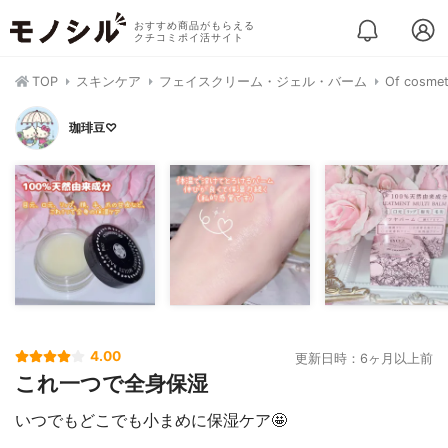
おすすめ商品がもらえる
クチコミポイ活サイト
TOP
スキンケア
フェイスクリーム・ジェル・バーム
Of cos
珈琲豆♡
4.00
更新日時：6ヶ月以上前
これ一つで全身保湿
いつでもどこでも小まめに保湿ケア🤩