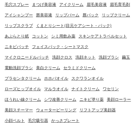
毛穴スプレー
まつげ美容液
アイクリーム
眉毛美容液
眉毛育毛剤
アイシャンプー
唇美容液
リップバーム
唇パック
リップクリーム
リップスクラブ
くまとりシート(目元ケアシート・パック)
あぶらとり紙
コットン
シミ用飲み薬
スキンケアトラベルセット
ニキビパッチ
フェイスパック・シートマスク
マイクロニードルパッチ
洗顔クロス
洗顔ネット
洗顔ブラシ
繭玉
電動洗顔ブラシ
美白クリーム
セラミドクリーム
プラセンタクリーム
ホホバオイル
スクワランオイル
ローズヒップオイル
マルラオイル
ナイトクリーム
ワセリン
ほうれい線クリーム
シワ改善クリーム
ニキビ塗り薬
美顔ローラー
美顔スチーマー
ウォーターピーリング
リフトアップ美顔器
小顔ベルト
毛穴吸引器
かっさプレート