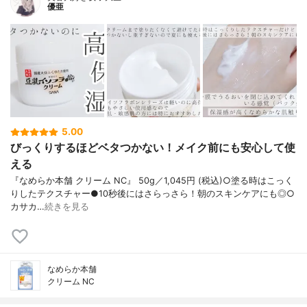
優亜
5.00
びっくりするほどベタつかない！メイク前にも安心して使
える
『なめらか本舗 クリーム NC』 50g／1,045円 (税込)○塗る時はこっく
りしたテクスチャー●10秒後にはさらっさら！朝のスキンケアにも◎○
カサカ…
続きを見る
なめらか本舗
クリーム NC