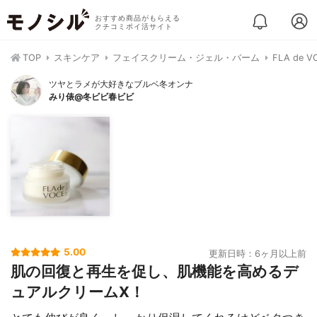
おすすめ商品がもらえる
クチコミポイ活サイト
TOP
スキンケア
フェイスクリーム・ジェル・バーム
FLA de
ツヤとラメが大好きなブルベ冬オンナ
みり俵@冬ビビ春ビビ
5.00
更新日時：6ヶ月以上前
肌の回復と再生を促し、肌機能を高めるデ
ュアルクリームX！