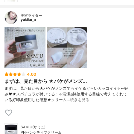
美容ライター
yukiko_a
4.00
まずは、見た目から ★パケがメンズ...
まずは、見た目から★パケがメンズでもイケるぐらいカッコイイ✨←好
み❤★スパチュラが付いてる！←清潔感&使用する目線で考えてくれて
いる好印象使用した感想★クリーム…
続きを見る
SAM'U(サミュ)
PHセンシティブクリーム