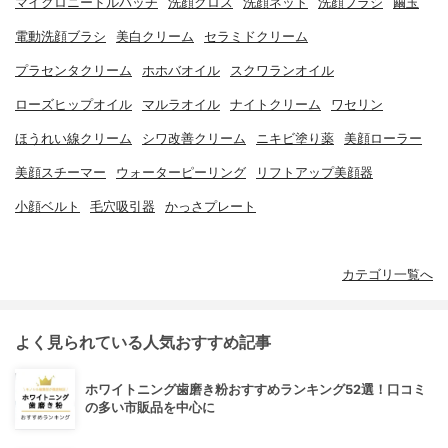
マイクロニードルパッチ
洗顔クロス
洗顔ネット
洗顔ブラシ
繭玉
電動洗顔ブラシ
美白クリーム
セラミドクリーム
プラセンタクリーム
ホホバオイル
スクワランオイル
ローズヒップオイル
マルラオイル
ナイトクリーム
ワセリン
ほうれい線クリーム
シワ改善クリーム
ニキビ塗り薬
美顔ローラー
美顔スチーマー
ウォーターピーリング
リフトアップ美顔器
小顔ベルト
毛穴吸引器
かっさプレート
カテゴリ一覧へ
よく見られている人気おすすめ記事
ホワイトニング歯磨き粉おすすめランキング52選！口コミ
の多い市販品を中心に