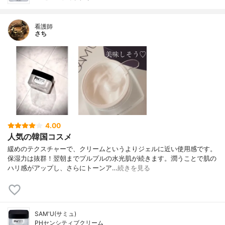
看護師
さち
4.00
人気の韓国コスメ
緩めのテクスチャーで、クリームというよりジェルに近い使用感です。
保湿力は抜群！翌朝までプルプルの水光肌が続きます。潤うことで肌の
ハリ感がアップし、さらにトーンア…
続きを見る
SAM'U(サミュ)
PHセンシティブクリーム