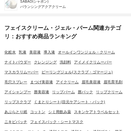
SABAO(シャボン)
バランシングアクアクリーム
フェイスクリーム・ジェル・バーム関連カテゴ
リ：おすすめ商品ランキング
化粧水
乳液
美容液
導入液
オールインワンジェル・クリーム
ナイトパウダー
クレンジング
洗顔料
アイメイクリムーバー
マスカラリムーバー
ピーリングジェル(スクラブ・ゴマージュ)
毛穴スプレー
まつげ美容液
アイクリーム
眉毛美容液
眉毛育毛剤
アイシャンプー
唇美容液
リップバーム
唇パック
リップクリーム
リップスクラブ
くまとりシート(目元ケアシート・パック)
あぶらとり紙
コットン
シミ用飲み薬
スキンケアトラベルセット
ニキビパッチ
フェイスパック・シートマスク