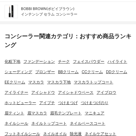
BOBBI BROWN(ボビイブラウン)
インテンシブ セラム コンシーラー
コンシーラー関連カテゴリ：おすすめ商品ランキ
ング
化粧下地
ファンデーション
チーク
フェイスパウダー
ハイライト
シェーディング
ブロンザー
BBクリーム
CCクリーム
DDクリーム
EEクリーム
マスカラ
マスカラ下地
マスカラトップコート
アイライナー
アイシャドウ
アイシャドウベース
アイブロウ
ホットビューラー
アイプチ
つけまつげ
つけまつげのり
眉ティント
眉マスカラ
眉毛テンプレート
マニキュア
ネイルシール
ネイルトップコート
ネイルベースコート
フットネイルシール
ネイルオイル
除光液
ネイルケアセット