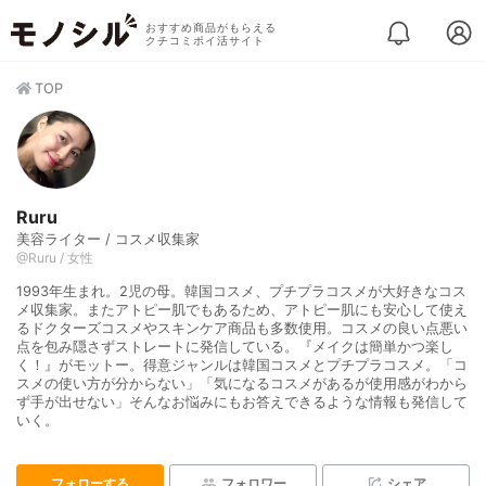
おすすめ商品がもらえる
クチコミポイ活サイト
TOP
Ruru
美容ライター / コスメ収集家
@Ruru / 女性
1993年生まれ。2児の母。韓国コスメ、プチプラコスメが大好きなコス
メ収集家。またアトピー肌でもあるため、アトピー肌にも安心して使え
るドクターズコスメやスキンケア商品も多数使用。コスメの良い点悪い
点を包み隠さずストレートに発信している。『メイクは簡単かつ楽し
く！』がモットー。得意ジャンルは韓国コスメとプチプラコスメ。「コ
スメの使い方が分からない」「気になるコスメがあるが使用感がわから
ず手が出せない」そんなお悩みにもお答えできるような情報も発信して
いく。
フォローする
フォロワー
シェア