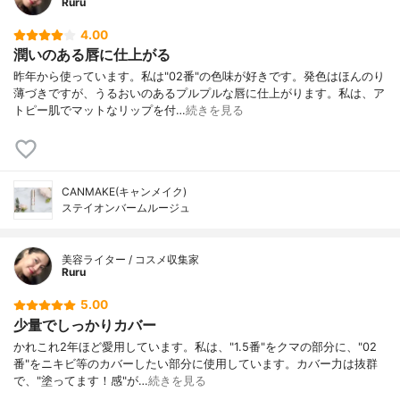
Ruru
4.00
潤いのある唇に仕上がる
昨年から使っています。私は"02番"の色味が好きです。発色はほんのり
薄づきですが、うるおいのあるプルプルな唇に仕上がります。私は、ア
トピー肌でマットなリップを付…
続きを見る
CANMAKE(キャンメイク)
ステイオンバームルージュ
美容ライター / コスメ収集家
Ruru
5.00
少量でしっかりカバー
かれこれ2年ほど愛用しています。私は、"1.5番"をクマの部分に、"02
番"をニキビ等のカバーしたい部分に使用しています。カバー力は抜群
で、"塗ってます！感"が…
続きを見る